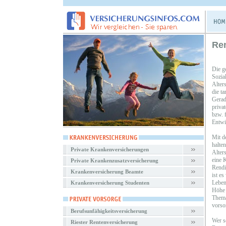
Re
Die g
Sozia
Alters
die t
Gerade
priva
bzw. 
Entwi
Mit d
halte
Private Krankenversicherungen
Alter
eine K
Private Krankenzusatzversicherung
Rendi
Krankenversicherung Beamte
ist es
Leben
Krankenversicherung Studenten
Höhe 
Thema
vorso
Berufsunfähigkeitsversicherung
Wer sc
Riester Rentenversicherung