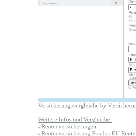
(Rent
Impressum
Per
Für d
Angab
Beitr
Gebu
Fami
Beruf
Mit *
Felder
© 20
Versicherungsvergleiche by Versicheru
Weitere Infos und Vergleiche:
Rentenversicherungen
Rentenversicherung Fonds
EU Rente