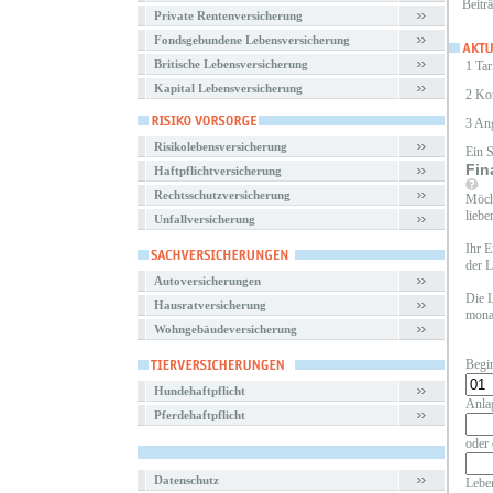
Beitr
Private Rentenversicherung
Fondsgebundene Lebensversicherung
Britische Lebensversicherung
1 Tar
Kapital Lebensversicherung
2 Ko
3 An
Risikolebensversicherung
Ein 
Fin
Haftpflichtversicherung
Rechtsschutzversicherung
Möcht
liebe
Unfallversicherung
Ihr E
der L
Autoversicherungen
Die L
Hausratversicherung
monat
Wohngebäudeversicherung
Begi
Hundehaftpflicht
Anla
Pferdehaftpflicht
oder 
Datenschutz
Leben