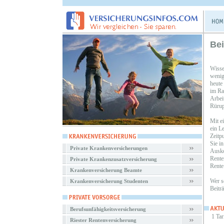
Bei
Wisse
wenig
heute
im Ra
Arbei
Rürup
Mit e
ein L
Zeitp
Sie i
Private Krankenversicherungen
Ausko
Rente
Private Krankenzusatzversicherung
Rente
Krankenversicherung Beamte
Wer sc
Krankenversicherung Studenten
Beitr
Berufsunfähigkeitsversicherung
1 Tar
Riester Rentenversicherung