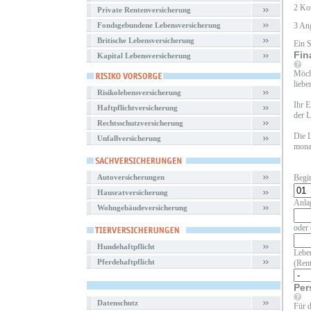
2 Ko
Private Rentenversicherung
Fondsgebundene Lebensversicherung
3 An
Britische Lebensversicherung
Ein 
Fin
Kapital Lebensversicherung
Möcht
liebe
Risikolebensversicherung
Ihr E
Haftpflichtversicherung
der L
Rechtsschutzversicherung
Die L
Unfallversicherung
monat
Autoversicherungen
Begi
Hausratversicherung
Anla
Wohngebäudeversicherung
oder 
Hundehaftpflicht
Leben
Pferdehaftpflicht
(Rent
Per
Datenschutz
Für d