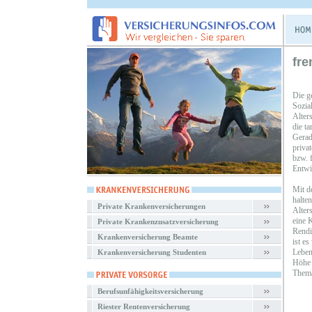
fre
Die g
Sozia
Alters
die t
Gerade
priva
bzw. 
Entwi
Mit d
halte
Private Krankenversicherungen
Alter
eine K
Private Krankenzusatzversicherung
Rendi
Krankenversicherung Beamte
ist es
Leben
Krankenversicherung Studenten
Höhe 
Thema
Berufsunfähigkeitsversicherung
Riester Rentenversicherung