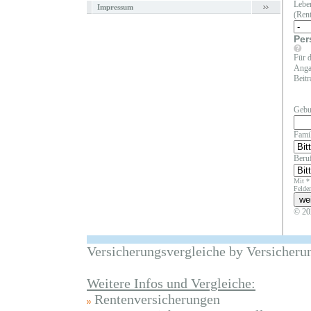
Leben
Impressum
(Rent
Per
Für d
Angab
Beitr
Gebu
Fami
Beruf
Mit *
Felder
© 20
Versicherungsvergleiche by Versicheru
Weitere Infos und Vergleiche:
Rentenversicherungen