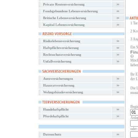
Private Rentenversicherung
Fondsgebundene Lebensversicherung
Britische Lebensversicherung
1 Tar
Kapital Lebensversicherung
2 Ko
3 An
Risikolebensversicherung
Ein 
Haftpflichtversicherung
Fin
Rechtsschutzversicherung
Möcht
Unfallversicherung
liebe
Ihr E
Autoversicherungen
der L
Hausratversicherung
Die L
Wohngebäudeversicherung
monat
Begi
Hundehaftpflicht
Pferdehaftpflicht
Anla
oder 
Datenschutz