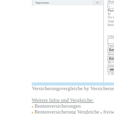
(Rent
Impressum
Per
Für d
Angab
Beitr
Gebu
Fami
Beruf
Mit *
Felder
© 20
Versicherungsvergleiche by Versicheru
Weitere Infos und Vergleiche:
Rentenversicherungen
Rentenversicherung Vergleiche
frei