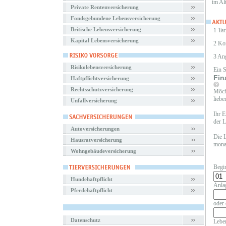
im Al
Private Rentenversicherung
Fondsgebundene Lebensversicherung
Britische Lebensversicherung
1 Tar
Kapital Lebensversicherung
2 Ko
3 An
Risikolebensversicherung
Ein 
Fin
Haftpflichtversicherung
Rechtsschutzversicherung
Möcht
liebe
Unfallversicherung
Ihr E
der L
Autoversicherungen
Die L
Hausratversicherung
monat
Wohngebäudeversicherung
Begi
Hundehaftpflicht
Anla
Pferdehaftpflicht
oder 
Datenschutz
Leben