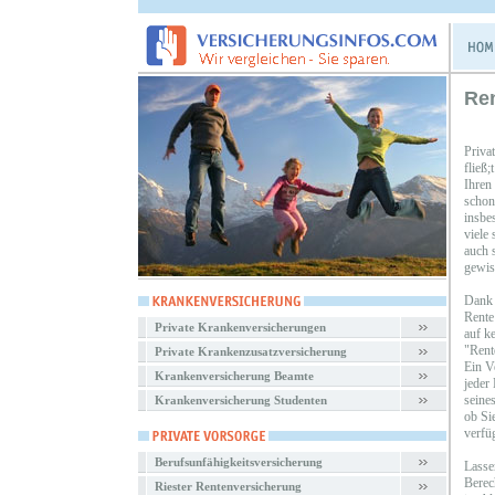
Re
Priva
fließ
Ihren
schon
insbe
viele
auch s
gewiss
Dank 
Rente
Private Krankenversicherungen
auf k
"Rent
Private Krankenzusatzversicherung
Ein V
Krankenversicherung Beamte
jeder
seines
Krankenversicherung Studenten
ob Si
verfü
Berufsunfähigkeitsversicherung
Lasse
Berec
Riester Rentenversicherung