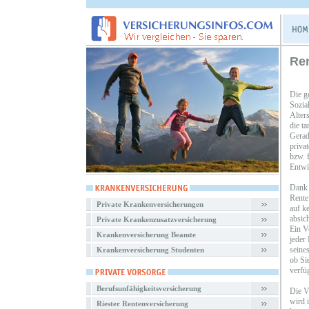
Ren
Die g
Sozia
Alters
die t
Gerade
priva
bzw. 
Entwi
Dank 
Rente
Private Krankenversicherungen
auf k
absic
Private Krankenzusatzversicherung
Ein V
Krankenversicherung Beamte
jeder
seines
Krankenversicherung Studenten
ob Si
verfü
Berufsunfähigkeitsversicherung
Die V
wird 
Riester Rentenversicherung