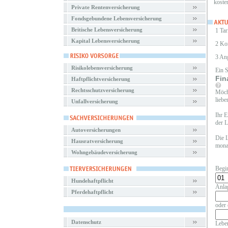
koste
Private Rentenversicherung
Fondsgebundene Lebensversicherung
Britische Lebensversicherung
1 Tar
Kapital Lebensversicherung
2 Ko
3 An
Risikolebensversicherung
Ein 
Fin
Haftpflichtversicherung
Rechtsschutzversicherung
Möcht
liebe
Unfallversicherung
Ihr E
der L
Autoversicherungen
Die L
Hausratversicherung
monat
Wohngebäudeversicherung
Begi
Hundehaftpflicht
Anla
Pferdehaftpflicht
oder 
Datenschutz
Leben