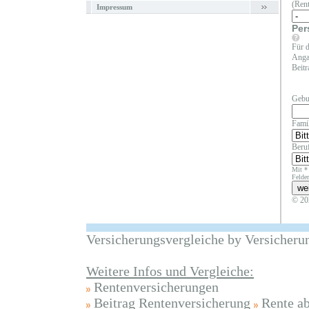
(Rent
Impressum
Per
Für d
Angab
Beitr
Gebu
Fami
Beruf
Mit *
Felder
© 20
Versicherungsvergleiche by Versicheru
Weitere Infos und Vergleiche:
Rentenversicherungen
Beitrag Rentenversicherung
Rente a