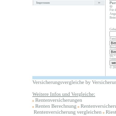
Per
Impressum
Für d
Angab
Beitr
Gebu
Fami
Beruf
Mit *
Felder
© 20
Versicherungsvergleiche by Versicheru
Weitere Infos und Vergleiche:
Rentenversicherungen
Renten Berechnung
Rentenversicher
Rentenversicherung vergleichen
Ries