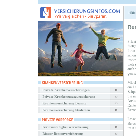
Ren
Priva
fließ
Ihren
schon
insbe
viele
auch s
gewiss
Mit e
ein L
Private Krankenversicherungen
Zeitp
Sie i
Private Krankenzusatzversicherung
Ausko
Krankenversicherung Beamte
Rente
Rente
Krankenversicherung Studenten
Lasse
Berec
Berufsunfähigkeitsversicherung
im Al
Riester Rentenversicherung