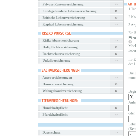
Private Rentenversicherung
1 Tar
Fondsgebundene Lebensversicherung
2 Ko
Britische Lebensversicherung
Kapital Lebensversicherung
3 An
Ein 
Fin
Risikolebensversicherung
Möcht
Haftpflichtversicherung
liebe
Rechtsschutzversicherung
Ihr E
Unfallversicherung
der L
Die L
Autoversicherungen
monat
Hausratversicherung
Wohngebäudeversicherung
Begi
Anla
Hundehaftpflicht
oder 
Pferdehaftpflicht
Leben
(Rent
Datenschutz