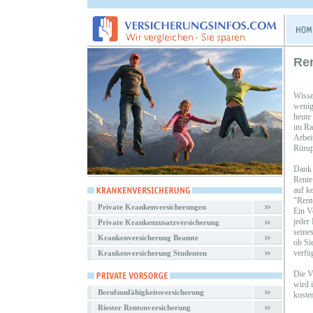
Re
Wisse
wenig
heute
im Ra
Arbei
Rürup
Dank 
Rente
auf k
"Rent
Private Krankenversicherungen
Ein V
jeder
Private Krankenzusatzversicherung
seines
Krankenversicherung Beamte
ob Si
verfü
Krankenversicherung Studenten
Die V
wird 
Berufsunfähigkeitsversicherung
koste
Riester Rentenversicherung