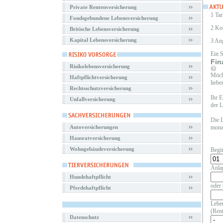
Private Rentenversicherung
1 Tar
Fondsgebundene Lebensversicherung
2 Ko
Britische Lebensversicherung
Kapital Lebensversicherung
3 An
Ein 
Fin
Risikolebensversicherung
Möcht
Haftpflichtversicherung
liebe
Rechtsschutzversicherung
Ihr E
Unfallversicherung
der L
Die L
Autoversicherungen
monat
Hausratversicherung
Wohngebäudeversicherung
Begi
Anla
Hundehaftpflicht
oder 
Pferdehaftpflicht
Leben
(Rent
Datenschutz