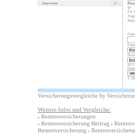
Per
Impressum
Für d
Angab
Beitr
Gebu
Fami
Beruf
Mit *
Felder
© 20
Versicherungsvergleiche by Versicheru
Weitere Infos und Vergleiche:
Rentenversicherungen
Rentenversicherung Beitrag
Rentenv
Rentenversicherung
Rentenversicheru