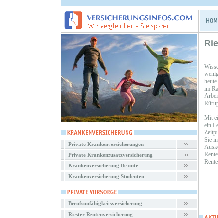
Rie
Wisse
wenig
heute
im Ra
Arbei
Rürup
Mit e
ein L
Zeitp
Sie i
Private Krankenversicherungen
Ausko
Rente
Private Krankenzusatzversicherung
Rente
Krankenversicherung Beamte
Krankenversicherung Studenten
Berufsunfähigkeitsversicherung
Riester Rentenversicherung