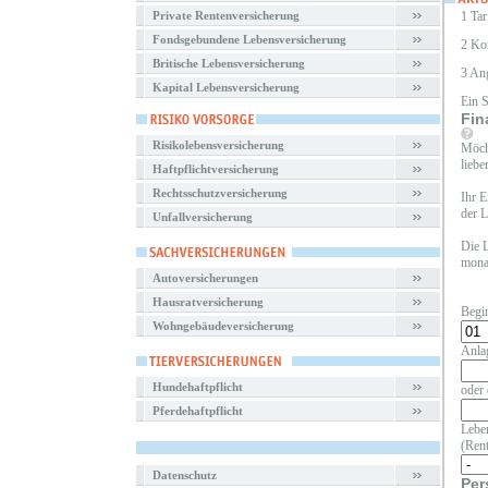
Private Rentenversicherung
1 Tar
Fondsgebundene Lebensversicherung
2 Ko
Britische Lebensversicherung
3 An
Kapital Lebensversicherung
Ein 
Fin
Risikolebensversicherung
Möcht
liebe
Haftpflichtversicherung
Rechtsschutzversicherung
Ihr E
der L
Unfallversicherung
Die L
monat
Autoversicherungen
Hausratversicherung
Begi
Wohngebäudeversicherung
Anla
Hundehaftpflicht
oder 
Pferdehaftpflicht
Leben
(Rent
Datenschutz
Per