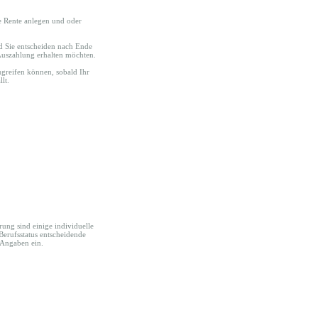
te Rente anlegen und oder
d Sie entscheiden nach Ende
-Auszahlung erhalten möchten.
zugreifen können, sobald Ihr
lt.
rung sind einige individuelle
 Berufsstatus entscheidende
 Angaben ein.