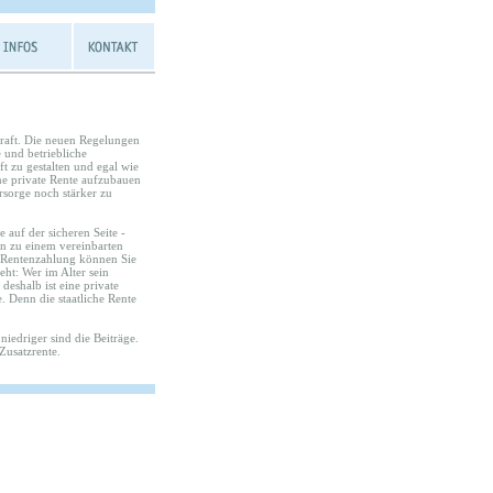
Kraft. Die neuen Regelungen
 und betriebliche
ft zu gestalten und egal wie
ine private Rente aufzubauen
rsorge noch stärker zu
 auf der sicheren Seite -
en zu einem vereinbarten
r Rentenzahlung können Sie
eht: Wer im Alter sein
deshalb ist eine private
. Denn die staatliche Rente
o niedriger sind die Beiträge.
Zusatzrente.