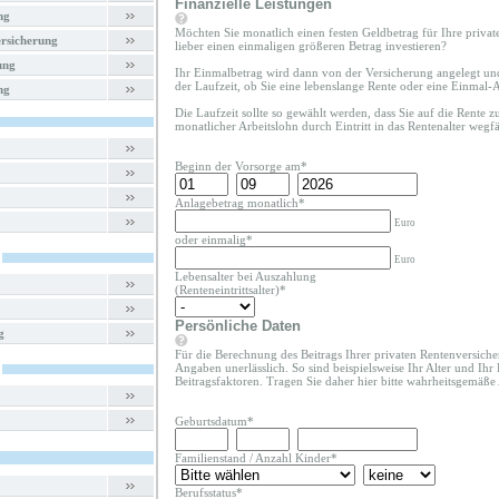
Finanzielle Leistungen
ng
Möchten Sie monatlich einen festen Geldbetrag für Ihre priva
rsicherung
lieber einen einmaligen größeren Betrag investieren?
ung
Ihr Einmalbetrag wird dann von der Versicherung angelegt un
der Laufzeit, ob Sie eine lebenslange Rente oder eine Einmal
ng
Die Laufzeit sollte so gewählt werden, dass Sie auf die Rente 
monatlicher Arbeitslohn durch Eintritt in das Rentenalter wegfäl
Beginn der Vorsorge am*
Anlagebetrag monatlich*
Euro
oder einmalig*
Euro
Lebensalter bei Auszahlung
(Renteneintrittsalter)*
Persönliche Daten
g
Für die Berechnung des Beitrags Ihrer privaten Rentenversiche
Angaben unerlässlich. So sind beispielsweise Ihr Alter und Ihr
Beitragsfaktoren. Tragen Sie daher hier bitte wahrheitsgemäße
Geburtsdatum*
Familienstand
/
Anzahl Kinder
*
Berufsstatus*