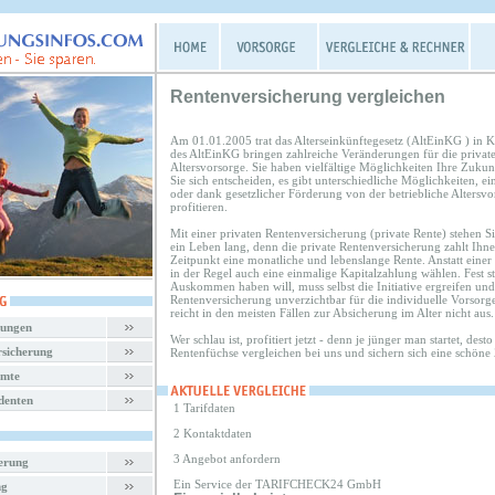
Rentenversicherung vergleichen
Am 01.01.2005 trat das Alterseinkünftegesetz (AltEinKG ) in 
des AltEinKG bringen zahlreiche Veränderungen für die private
Altersvorsorge. Sie haben vielfältige Möglichkeiten Ihre Zukun
Sie sich entscheiden, es gibt unterschiedliche Möglichkeiten, e
oder dank gesetzlicher Förderung von der betriebliche Altersvo
profitieren.
Mit einer privaten Rentenversicherung (private Rente) stehen Sie
ein Leben lang, denn die private Rentenversicherung zahlt Ihn
Zeitpunkt eine monatliche und lebenslange Rente. Anstatt eine
in der Regel auch eine einmalige Kapitalzahlung wählen. Fest st
Auskommen haben will, muss selbst die Initiative ergreifen und 
Rentenversicherung unverzichtbar für die individuelle Vorsorge
reicht in den meisten Fällen zur Absicherung im Alter nicht aus.
rungen
Wer schlau ist, profitiert jetzt - denn je jünger man startet, dest
rsicherung
Rentenfüchse vergleichen bei uns und sichern sich eine schöne 
amte
denten
1 Tarifdaten
2 Kontaktdaten
3 Angebot anfordern
herung
Ein Service der TARIFCHECK24 GmbH
ng