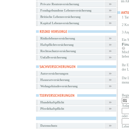
im Al
Private Rentenversicherung
Fondsgebundene Lebensversicherung
Britische Lebensversicherung
1 Tar
Kapital Lebensversicherung
2 Ko
3 An
Risikolebensversicherung
Ein 
Fin
Haftpflichtversicherung
Rechtsschutzversicherung
Möcht
liebe
Unfallversicherung
Ihr E
der L
Autoversicherungen
Die L
Hausratversicherung
monat
Wohngebäudeversicherung
Begi
Hundehaftpflicht
Anla
Pferdehaftpflicht
oder 
Datenschutz
Leben