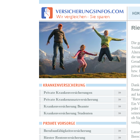
Rie
Die g
Sozia
Alters
die t
Gerade
priva
bzw. 
Entwi
Dank 
Rente
Private Krankenversicherungen
auf k
"Ries
Private Krankenzusatzversicherung
Ein V
Krankenversicherung Beamte
jeder
seines
Krankenversicherung Studenten
ob Si
verfü
Berufsunfähigkeitsversicherung
Lasse
Berec
Riester Rentenversicherung