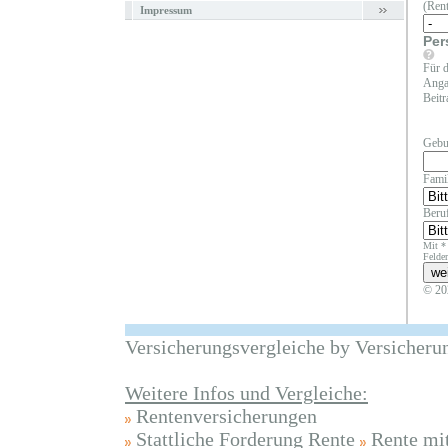
(Rent
Impressum
Per
Für d
Angab
Beitr
Gebu
Fami
Beruf
Mit *
Felder
© 20
Versicherungsvergleiche by Versicheru
Weitere Infos und Vergleiche:
Rentenversicherungen
Stattliche Forderung Rente
Rente mi