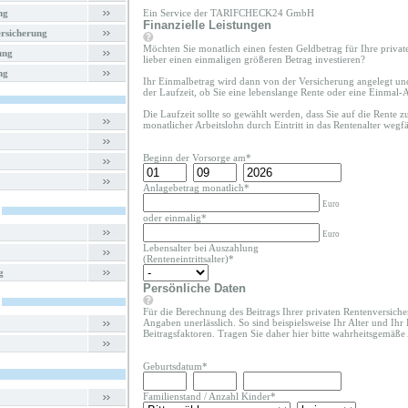
ng
Ein Service der TARIFCHECK24 GmbH
Finanzielle Leistungen
rsicherung
Möchten Sie monatlich einen festen Geldbetrag für Ihre priva
ung
lieber einen einmaligen größeren Betrag investieren?
ng
Ihr Einmalbetrag wird dann von der Versicherung angelegt un
der Laufzeit, ob Sie eine lebenslange Rente oder eine Einmal
Die Laufzeit sollte so gewählt werden, dass Sie auf die Rente 
monatlicher Arbeitslohn durch Eintritt in das Rentenalter wegfäl
Beginn der Vorsorge am*
Anlagebetrag monatlich*
Euro
oder einmalig*
Euro
Lebensalter bei Auszahlung
(Renteneintrittsalter)*
g
Persönliche Daten
Für die Berechnung des Beitrags Ihrer privaten Rentenversiche
Angaben unerlässlich. So sind beispielsweise Ihr Alter und Ihr
Beitragsfaktoren. Tragen Sie daher hier bitte wahrheitsgemäße
Geburtsdatum*
Familienstand
/
Anzahl Kinder
*