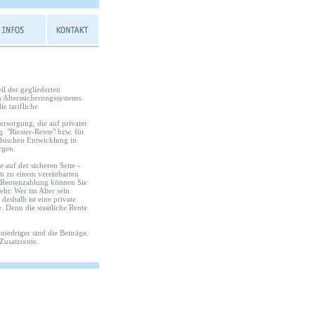
il der gegliederten
n Alterssicherungssystems.
ie tarifliche
versorgung, die auf privater
 "Riester-Rente" bzw. für
hischen Entwicklung in
rgen.
 auf der sicheren Seite -
en zu einem vereinbarten
r Rentenzahlung können Sie
eht: Wer im Alter sein
deshalb ist eine private
. Denn die staatliche Rente
o niedriger sind die Beiträge.
Zusatzrente.