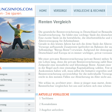
Renten Vergleich
Die gesetzliche Rentenversicherung in Deutschland ist Bestandte
Sozialversicherung. Sie bildet eine wichtige Säule des deutsche
Eine zweite Säule ist die betriebliche, die überbetriebliche und d
Altersversorgung für Arbeitnehmer.
Gerade in den letzten Jahren hat sich die dritte Säule der Alters
Vorsorge aufbauende Zusatzrente (gefördert im Rahmen der sog.
Selbständige "Rürup-Rente") erwiesen. Aufgrund der demograp
Deutschland und Europa ist es immer wichtiger, privat vorzuso
Mit einer privaten Rentenversicherung (private Rente) stehen Sie
ein Leben lang, denn die private Rentenversicherung zahlt Ihn
Zeitpunkt eine monatliche und lebenslange Rente. Anstatt eine
in der Regel auch eine einmalige Kapitalzahlung wählen. Fest st
Auskommen haben will, muss selbst die Initiative ergreifen und 
Rentenversicherung unverzichtbar für die individuelle Vorsorge
rungen
reicht in den meisten Fällen zur Absicherung im Alter nicht aus.
rsicherung
Wer schlau ist, profitiert jetzt - denn je jünger man startet, dest
amte
Rentenfüchse vergleichen bei uns und sichern sich eine schöne 
denten
1 Tarifdaten
2 Kontaktdaten
herung
3 Angebot anfordern
ng