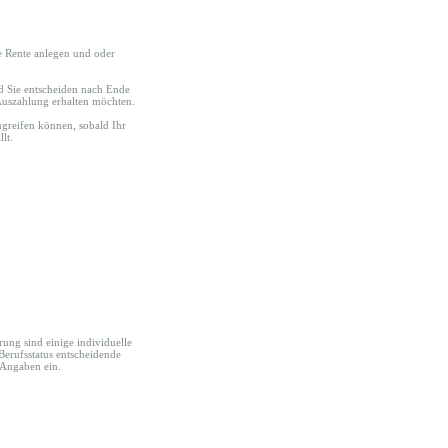
te Rente anlegen und oder
d Sie entscheiden nach Ende
-Auszahlung erhalten möchten.
zugreifen können, sobald Ihr
lt.
rung sind einige individuelle
 Berufsstatus entscheidende
 Angaben ein.