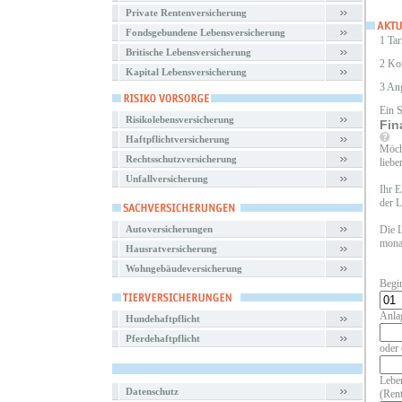
Private Rentenversicherung
Fondsgebundene Lebensversicherung
1 Tar
Britische Lebensversicherung
2 Ko
Kapital Lebensversicherung
3 An
Ein 
Risikolebensversicherung
Fin
Haftpflichtversicherung
Möcht
Rechtsschutzversicherung
liebe
Unfallversicherung
Ihr E
der L
Autoversicherungen
Die L
monat
Hausratversicherung
Wohngebäudeversicherung
Begi
Anla
Hundehaftpflicht
Pferdehaftpflicht
oder 
Leben
Datenschutz
(Rent