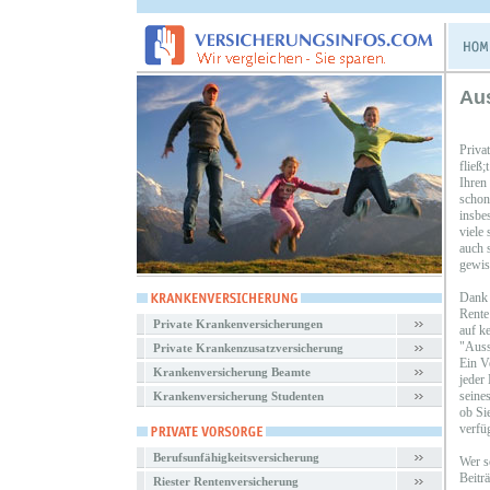
Aus
Priva
fließ
Ihren
schon
insbe
viele
auch s
gewiss
Dank 
Rente
Private Krankenversicherungen
auf k
"Auss
Private Krankenzusatzversicherung
Ein V
Krankenversicherung Beamte
jeder
seines
Krankenversicherung Studenten
ob Si
verfü
Berufsunfähigkeitsversicherung
Wer sc
Beitr
Riester Rentenversicherung