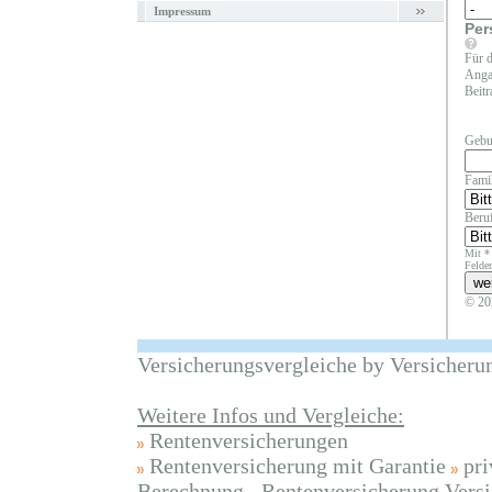
Impressum
Per
Für d
Angab
Beitr
Gebu
Fami
Beruf
Mit *
Felder
© 20
Versicherungsvergleiche by Versicheru
Weitere Infos und Vergleiche:
Rentenversicherungen
Rentenversicherung mit Garantie
pri
Berechnung
Rentenversicherung Vers