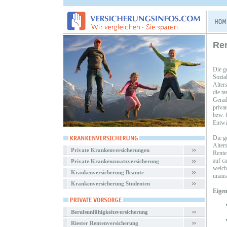
Ren
Die g
Sozia
Alters
die t
Gerade
priva
bzw. 
Entwi
Die ge
Alters
Private Krankenversicherungen
Rente
auf c
Private Krankenzusatzversicherung
welch
Krankenversicherung Beamte
unaus
Krankenversicherung Studenten
Eigen
Berufsunfähigkeitsversicherung
Riester Rentenversicherung