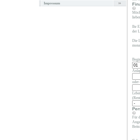
Impressum
Fin
Möcht
liebe
Ihr E
der L
Die L
monat
Begi
Anla
oder 
Leben
(Rent
Per
Für d
Angab
Beitr