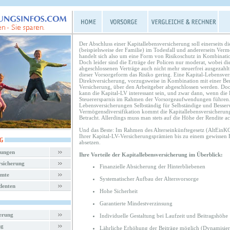
Der Abschluss einer Kapitallebensversicherung soll einerseits d
(beispielsweise der Familie) im Todesfall und andererseits Ve
handelt sich also um eine Form von Risikoschutz in Kombinati
Doch leider sind die Erträge der Policen nur moderat, wobei di
abgeschlossenen Verträge auch nicht mehr steuerfrei ausgezahlt 
dieser Vorsorgeform das Risiko gering. Eine Kapital-Lebensver
Direktversicherung, vorzugsweise in Kombination mit einer Ber
Versicherung, über den Arbeitgeber abgeschlossen werden. Doc
kann die Kapital-LV interessant sein, und zwar dann, wenn die 
Steuerersparnis im Rahmen der Vorsorgeaufwendungen führen.
Lebensversicherungen Selbständig für Selbständige und Besserv
Vermögensdiversifikation kommt die Kapitallebensversicherung 
Betracht. Allerdings muss man stets auf die Höhe der Rendite ac
Und das Beste: Im Rahmen des Alterseinkünftegesetz (AltEinKG
Ihrer Kapital-LV-Versicherungsprämien bis zu einem gewissen H
absetzen.
rungen
Ihre Vorteile der Kapitallebensversicherung im Überblick:
rsicherung
Finanzielle Absicherung der Hinterbliebenen
amte
Systematischer Aufbau der Altersvorsorge
denten
Hohe Sicherheit
Garantierte Mindestverzinsung
herung
Individuelle Gestaltung bei Laufzeit und Beitragshöhe
ng
Lährliche Erhöhung der Beiträge möglich (Dynamisie