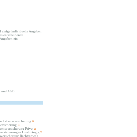
d einige individuelle Angaben
tus entscheidende
 Angaben ein.
z
und
AGB
n Lebensversicherung
ersicherung
bensversicherung Privat
versicherungen Unabhängig
versicherung Rechtsanwalt