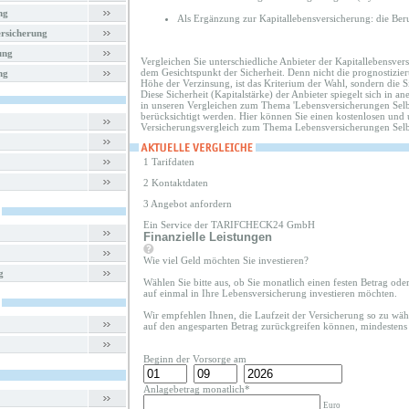
ng
Als Ergänzung zur Kapitallebensversicherung: die Ber
rsicherung
ung
Vergleichen Sie unterschiedliche Anbieter der Kapitallebensver
dem Gesichtspunkt der Sicherheit. Denn nicht die prognostizierte
ng
Höhe der Verzinsung, ist das Kriterium der Wahl, sondern die Si
Diese Sicherheit (Kapitalstärke) der Anbieter spiegelt sich in a
in unseren Vergleichen zum Thema 'Lebensversicherungen Selbs
berücksichtigt werden. Hier können Sie einen kostenlosen und
Versicherungsvergleich zum Thema Lebensversicherungen Selb
1 Tarifdaten
2 Kontaktdaten
3 Angebot anfordern
Ein Service der TARIFCHECK24 GmbH
Finanzielle Leistungen
Wie viel Geld möchten Sie investieren?
g
Wählen Sie bitte aus, ob Sie monatlich einen festen Betrag od
auf einmal in Ihre Lebensversicherung investieren möchten.
Wir empfehlen Ihnen, die Laufzeit der Versicherung so zu wähl
auf den angesparten Betrag zurückgreifen können, mindestens 
Beginn der Vorsorge am
Anlagebetrag monatlich*
Euro