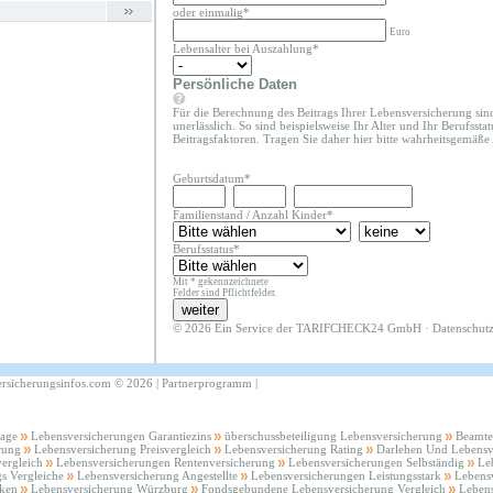
oder einmalig*
Euro
Lebensalter bei Auszahlung*
Persönliche Daten
Für die Berechnung des Beitrags Ihrer Lebensversicherung sin
unerlässlich. So sind beispielsweise Ihr Alter und Ihr Berufssta
Beitragsfaktoren. Tragen Sie daher hier bitte wahrheitsgemäße
Geburtsdatum*
Familienstand
/
Anzahl Kinder
*
Berufsstatus*
Mit * gekennzeichnete
Felder sind Pflichtfelder.
© 2026 Ein Service der TARIFCHECK24 GmbH ·
Datenschut
ersicherungsinfos.com
©
2026 |
Partnerprogramm
|
lage
Lebensversicherungen Garantiezins
überschussbeteiligung Lebensversicherung
Beamte
rung
Lebensversicherung Preisvergleich
Lebensversicherung Rating
Darlehen Und Lebensv
ergleich
Lebensversicherungen Rentenversicherung
Lebensversicherungen Selbständig
Le
s Vergleiche
Lebensversicherung Angestellte
Lebensversicherungen Leistungsstark
Lebens
cken
Lebensversicherung Würzburg
Fondsgebundene Lebensversicherung Vergleich
Lebens