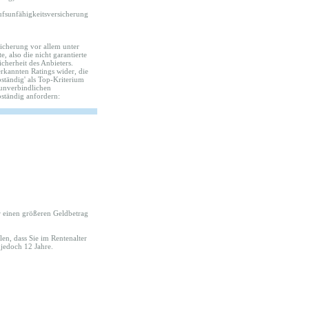
ufsunfähigkeitsversicherung
sicherung vor allem unter
, also die nicht garantierte
cherheit des Anbieters.
nerkannten Ratings wider, die
tändig' als Top-Kriterium
 unverbindlichen
ständig anfordern:
er einen größeren Geldbetrag
en, dass Sie im Rentenalter
jedoch 12 Jahre.