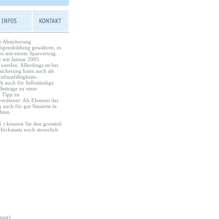
ie Absicherung
rmögensbildung gewähren, es
on mit einem Sparvertrag.
e seit Januar 2005
werden. Allerdings ist bei
sicherung kann auch als
ufsunfähigkeits-
h auch für Selbständige
Beiträge zu einer
 Tipp zu
erdiener: Als Element der
auch für gut Situierte in
hten.
 ) können Sie den grossteil
öchstsatz noch steuerlich
rung)