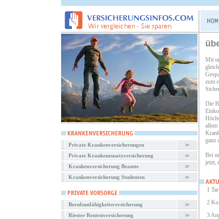
üb
Mit u
gleic
Gespa
zum e
Sicher
Die B
Einko
Höchs
allem
Krank
ganz o
Private Krankenversicherungen
Bei u
Private Krankenzusatzversicherung
jetzt,
Krankenversicherung Beamte
Krankenversicherung Studenten
1 Tar
2 Ko
Berufsunfähigkeitsversicherung
3 An
Riester Rentenversicherung