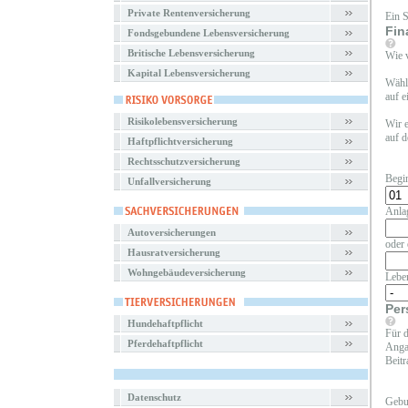
Private Rentenversicherung
Ein 
Fin
Fondsgebundene Lebensversicherung
Britische Lebensversicherung
Wie v
Kapital Lebensversicherung
Wähle
auf e
Risikolebensversicherung
Wir e
auf d
Haftpflichtversicherung
Rechtsschutzversicherung
Begi
Unfallversicherung
Anla
Autoversicherungen
oder 
Hausratversicherung
Wohngebäudeversicherung
Lebe
Per
Hundehaftpflicht
Für d
Pferdehaftpflicht
Angab
Beitr
Datenschutz
Gebu