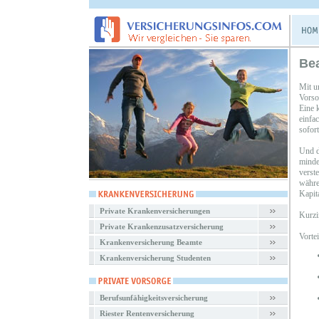
Be
Mit u
Vorso
Eine 
einfa
sofor
Und d
minde
verst
währe
Kapit
Private Krankenversicherungen
Kurzi
Private Krankenzusatzversicherung
Vorte
Krankenversicherung Beamte
Krankenversicherung Studenten
Berufsunfähigkeitsversicherung
Riester Rentenversicherung