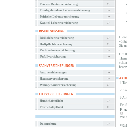
Private Rentenversicherung
Fondsgebundene Lebensversicherung
Britische Lebensversicherung
Kapital Lebensversicherung
Diese
Risikolebensversicherung
völli
Haftpflichtversicherung
Sie u
Rechtsschutzversicherung
Um Ih
Unfallversicherung
Thema
schon
beant
Autoversicherungen
Hausratversicherung
1 Tar
Wohngebäudeversicherung
2 Ko
3 An
Hundehaftpflicht
Ein 
Pferdehaftpflicht
Fin
Wie v
Datenschutz
Wähle