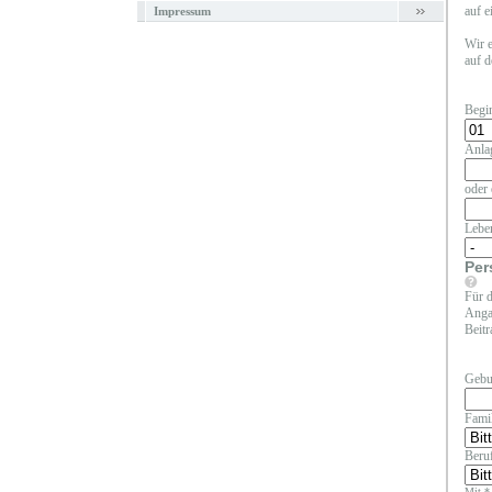
auf e
Impressum
Wir e
auf d
Begi
Anla
oder 
Lebe
Per
Für d
Angab
Beitr
Gebu
Fami
Beruf
Mit *