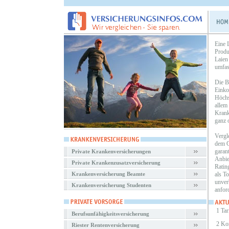
Eine 
Produ
Laien
umfas
Die B
Einko
Höchs
allem
Krank
ganz o
Vergl
dem G
garan
Private Krankenversicherungen
Anbiet
Private Krankenzusatzversicherung
Ratin
Krankenversicherung Beamte
als T
unver
Krankenversicherung Studenten
anfor
1 Tar
Berufsunfähigkeitsversicherung
2 Ko
Riester Rentenversicherung