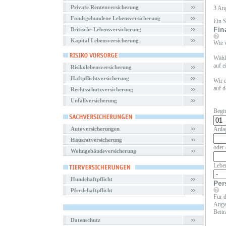
Private Rentenversicherung
3 An
Fondsgebundene Lebensversicherung
Ein 
Fin
Britische Lebensversicherung
Kapital Lebensversicherung
Wie v
Wähle
auf e
Risikolebensversicherung
Haftpflichtversicherung
Wir e
auf d
Rechtsschutzversicherung
Unfallversicherung
Begi
Autoversicherungen
Anla
Hausratversicherung
oder 
Wohngebäudeversicherung
Lebe
Hundehaftpflicht
Per
Pferdehaftpflicht
Für d
Angab
Beitr
Datenschutz