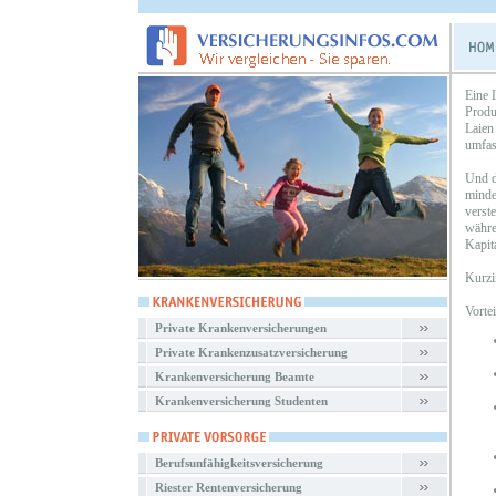
Eine 
Produ
Laien
umfas
Und d
minde
verst
währe
Kapit
Kurzi
Vorte
Private Krankenversicherungen
Private Krankenzusatzversicherung
Krankenversicherung Beamte
Krankenversicherung Studenten
Berufsunfähigkeitsversicherung
Riester Rentenversicherung