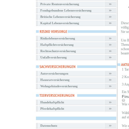
Private Rentenversicherung
Fondsgebundene Lebensversicherung
Britische Lebensversicherung
Diese
Kapital Lebensversicherung
völli
Sie u
Risikolebensversicherung
Um Ih
Thema
Haftpflichtversicherung
schon
Rechtsschutzversicherung
beant
Unfallversicherung
1 Tar
Autoversicherungen
2 Ko
Hausratversicherung
3 An
Wohngebäudeversicherung
Ein 
Fin
Hundehaftpflicht
Wie v
Pferdehaftpflicht
Wähle
auf e
Datenschutz
Wir e