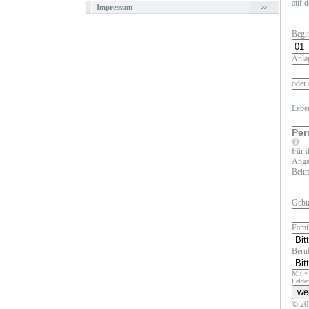
auf d
Impressum
Begi
Anla
oder 
Lebe
Per
Für d
Angab
Beitr
Gebu
Fami
Beruf
Mit *
Felder
© 20