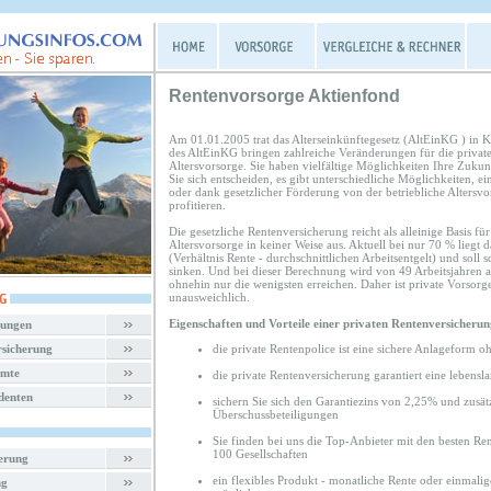
Rentenvorsorge Aktienfond
Am 01.01.2005 trat das Alterseinkünftegesetz (AltEinKG ) in 
des AltEinKG bringen zahlreiche Veränderungen für die private
Altersvorsorge. Sie haben vielfältige Möglichkeiten Ihre Zukun
Sie sich entscheiden, es gibt unterschiedliche Möglichkeiten, e
oder dank gesetzlicher Förderung von der betriebliche Altersvo
profitieren.
Die gesetzliche Rentenversicherung reicht als alleinige Basis fü
Altersvorsorge in keiner Weise aus. Aktuell bei nur 70 % liegt 
(Verhältnis Rente - durchschnittlichen Arbeitsentgelt) und soll 
sinken. Und bei dieser Berechnung wird von 49 Arbeitsjahren 
ohnehin nur die wenigsten erreichen. Daher ist private Vorsorg
unausweichlich.
Eigenschaften und Vorteile einer privaten Rentenversicherun
rungen
rsicherung
die private Rentenpolice ist eine sichere Anlageform o
amte
die private Rentenversicherung garantiert eine lebensl
denten
sichern Sie sich den Garantiezins von 2,25% und zusät
Überschussbeteiligungen
Sie finden bei uns die Top-Anbieter mit den besten R
100 Gesellschaften
herung
ein flexibles Produkt - monatliche Rente oder einmali
ng