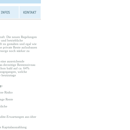
Kraft. Die neuen Regelungen
 und betriebliche
ft zu gestalten und egal wie
ine private Rente aufzubauen
rsorge noch stärker zu
r eine ausreichende
das derzeitige Rentenniveau
schon bald auf ca. 64%
ausgegangen, welche
e heutzutage
g:
hne Risiko
ange Rente
zliche
endite-Erwartungen aus über
ge Kapitalauszahlung