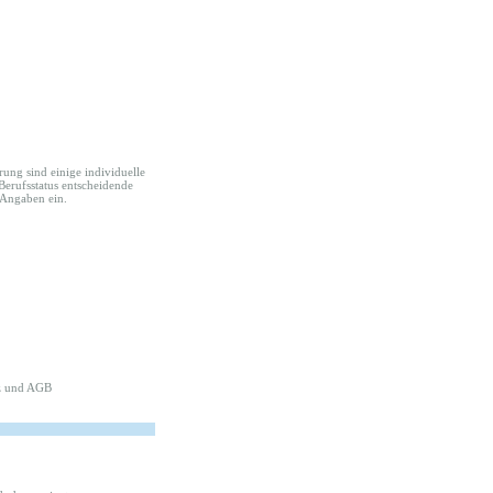
rung sind einige individuelle
 Berufsstatus entscheidende
 Angaben ein.
z
und
AGB