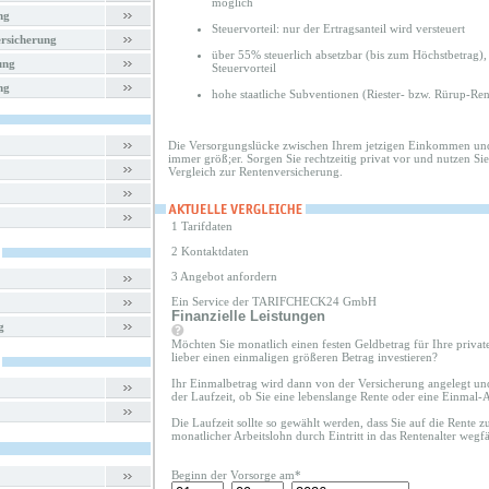
möglich
ng
Steuervorteil: nur der Ertragsanteil wird versteuert
rsicherung
über 55% steuerlich absetzbar (bis zum Höchstbetrag), 
ung
Steuervorteil
ng
hohe staatliche Subventionen (Riester- bzw. Rürup-Ren
Die Versorgungslücke zwischen Ihrem jetzigen Einkommen und
immer größ;er. Sorgen Sie rechtzeitig privat vor und nutzen Si
Vergleich zur Rentenversicherung.
1 Tarifdaten
2 Kontaktdaten
3 Angebot anfordern
Ein Service der TARIFCHECK24 GmbH
Finanzielle Leistungen
g
Möchten Sie monatlich einen festen Geldbetrag für Ihre priva
lieber einen einmaligen größeren Betrag investieren?
Ihr Einmalbetrag wird dann von der Versicherung angelegt un
der Laufzeit, ob Sie eine lebenslange Rente oder eine Einmal
Die Laufzeit sollte so gewählt werden, dass Sie auf die Rente 
monatlicher Arbeitslohn durch Eintritt in das Rentenalter wegfäl
Beginn der Vorsorge am*