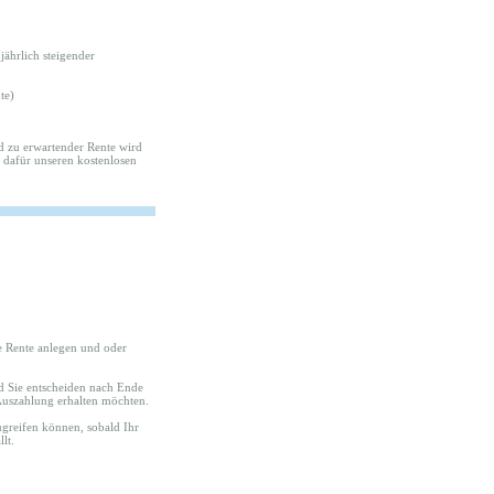
jährlich steigender
te)
 zu erwartender Rente wird
e dafür unseren kostenlosen
te Rente anlegen und oder
d Sie entscheiden nach Ende
-Auszahlung erhalten möchten.
zugreifen können, sobald Ihr
lt.