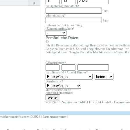
Anlagebetrag monatlich*
Euro
oder einmalig*
Euro
Lebensalter bei Auszahlung
(Renteneintrittsalter)*
Persönliche Daten
Für die Berechnung des Beitrags Ihrer privaten Rentenversiche
Angaben unerlässlich. So sind beispielsweise Ihr Alter und Ihr
Beitragsfaktoren. Tragen Sie daher hier bitte wahrheitsgemäße
Geburtsdatum*
Familienstand
/
Anzahl Kinder
*
Berufsstatus*
Mit * gekennzeichnete
Felder sind Pflichtfelder.
© 2026 Ein Service der TARIFCHECK24 GmbH ·
Datenschut
ersicherungsinfos.com
©
2026 |
Partnerprogramm
|