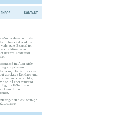
e können sicher nur sehr
betreiben ist deshalb heute
 viele, zum Beispiel im
ele Zuschüsse, vom
aat (Riester-Rente und
ier.
standard im Alter nicht
zung der privaten
ebenslange Rente oder eine
auf attraktive Renditen und
chkeiten ist es wichtig,
viduelle Lebenssituation
ändig, die Höhe Ihren
 jetzt zum Thema
sorgen.
o niedriger sind die Beiträge.
Zusatzrente.