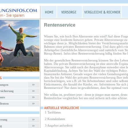
Rentenservice
Wissen Sie, wie hoch Ihre Altersrente sein wird? Auf diese Frag
wenige eine konkrete Antwort geben. Private Altersvorsorge zu 
wichtiger denn je. Möglichkeiten bietet der Versicherungsmarkt
Rahmen einer privaten Rentenversicherung. Und dazu gibt's vi
Arbeitgeber (betriebliche Altersvorsorge) und natürlich vom St
Rürup-Rente). Infos über Rentenversicherung billig finden Sie h
Mit der gesetzlichen Rentenversicherung können Sie den Lebens
halten. Die private Rentenversicherung ist eine sinnvolle Ergän
Altersvorsorge. Sie zahlt nach der Ansparphase entweder eine l
Kapitalabfindung. Achten Sie bei der Wahl der richtigen Police 
finanzstarke Anbieter. Gerade wegen der vielen Gestaltungsmögli
dass Sie bei der Wahl der privaten Rentenversicherung Ihre indi
berücksichtigen, wie z.B. ob Sie Arbeitnehmer sind oder selbst
Einkommens, die Anzahl der Kinder, etc. Informieren Sie sich
rungen
Rentenservice! Nur dann ist gewährleistet, dass Sie optimal vor
rsicherung
Wer schlau ist, profitiert jetzt - denn je jünger man startet, dest
amte
Rentenfüchse vergleichen bei uns und sichern sich eine schöne 
denten
1 Tarifdaten
2 Kontaktdaten
herung
3 Angebot anfordern
ng