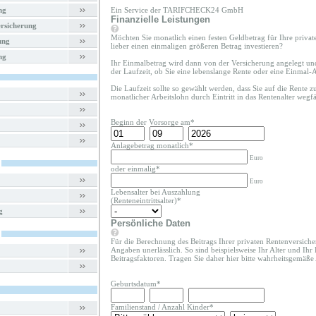
ng
Ein Service der TARIFCHECK24 GmbH
Finanzielle Leistungen
rsicherung
Möchten Sie monatlich einen festen Geldbetrag für Ihre priva
ung
lieber einen einmaligen größeren Betrag investieren?
ng
Ihr Einmalbetrag wird dann von der Versicherung angelegt un
der Laufzeit, ob Sie eine lebenslange Rente oder eine Einmal
Die Laufzeit sollte so gewählt werden, dass Sie auf die Rente 
monatlicher Arbeitslohn durch Eintritt in das Rentenalter wegfäl
Beginn der Vorsorge am*
Anlagebetrag monatlich*
Euro
oder einmalig*
Euro
Lebensalter bei Auszahlung
(Renteneintrittsalter)*
g
Persönliche Daten
Für die Berechnung des Beitrags Ihrer privaten Rentenversiche
Angaben unerlässlich. So sind beispielsweise Ihr Alter und Ihr
Beitragsfaktoren. Tragen Sie daher hier bitte wahrheitsgemäße
Geburtsdatum*
Familienstand
/
Anzahl Kinder
*