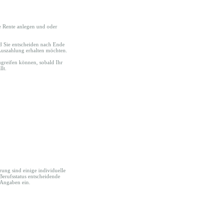
te Rente anlegen und oder
d Sie entscheiden nach Ende
-Auszahlung erhalten möchten.
zugreifen können, sobald Ihr
lt.
rung sind einige individuelle
 Berufsstatus entscheidende
 Angaben ein.