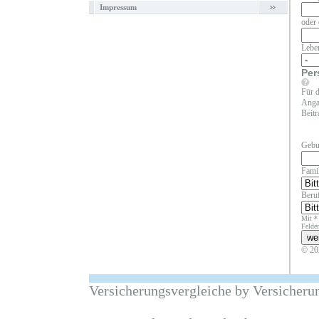
Impressum
oder 
Lebe
Per
Für d
Angab
Beitr
Gebu
Fami
Beruf
Mit *
Felder
© 20
Versicherungsvergleiche by Versicheru