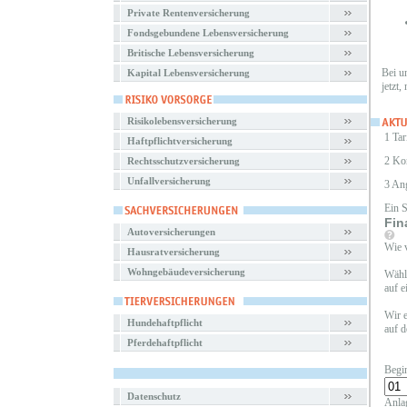
Private Rentenversicherung
Fondsgebundene Lebensversicherung
Britische Lebensversicherung
Bei u
Kapital Lebensversicherung
jetzt,
Risikolebensversicherung
1 Tar
Haftpflichtversicherung
2 Ko
Rechtsschutzversicherung
Unfallversicherung
3 An
Ein 
Fin
Autoversicherungen
Wie v
Hausratversicherung
Wohngebäudeversicherung
Wähle
auf e
Wir e
Hundehaftpflicht
auf d
Pferdehaftpflicht
Begi
Datenschutz
Anla