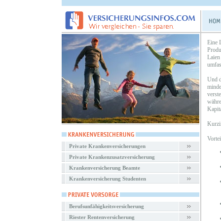
Eine 
Produ
Laien
umfas
Und d
minde
verst
währe
Kapit
Kurzi
Vorte
Private Krankenversicherungen
Private Krankenzusatzversicherung
Krankenversicherung Beamte
Krankenversicherung Studenten
Berufsunfähigkeitsversicherung
Riester Rentenversicherung