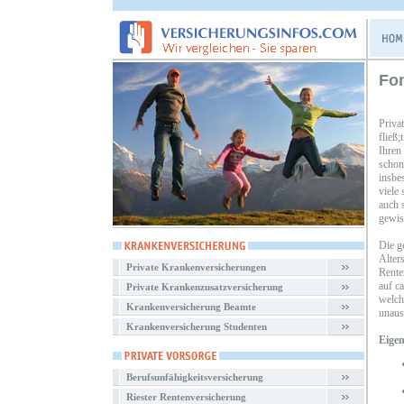
Fo
Priva
fließ
Ihren
schon
insbe
viele
auch s
gewiss
Die ge
Alters
Private Krankenversicherungen
Rente
auf c
Private Krankenzusatzversicherung
welch
Krankenversicherung Beamte
unaus
Krankenversicherung Studenten
Eigen
Berufsunfähigkeitsversicherung
Riester Rentenversicherung