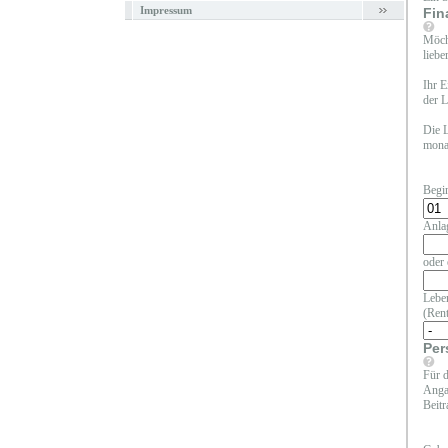
Impressum
Fin
Möcht
liebe
Ihr E
der L
Die L
monat
Begi
Anla
oder 
Leben
(Rent
Per
Für d
Angab
Beitr