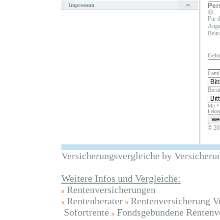
Per
Impressum
Für d
Angab
Beitr
Gebu
Fami
Beruf
Mit *
Felder
© 20
Versicherungsvergleiche by Versicheru
Weitere Infos und Vergleiche:
Rentenversicherungen
Rentenberater
Rentenversicherung V
Sofortrente
Fondsgebundene Rentenv