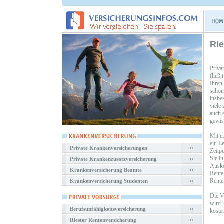
Rie
Priva
fließ
Ihren
schon
insbe
viele
auch s
gewiss
Mit e
ein L
Private Krankenversicherungen
Zeitp
Sie i
Private Krankenzusatzversicherung
Ausko
Krankenversicherung Beamte
Rente
Rente
Krankenversicherung Studenten
Die V
wird 
Berufsunfähigkeitsversicherung
koste
Riester Rentenversicherung