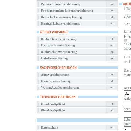
Private Rentenversicherung
1 Tar
Fondsgebundene Lebensversicherung
2 Ko
Britische Lebensversicherung
Kapital Lebensversicherung
3 An
Ein 
Fin
Risikolebensversicherung
Möcht
Haftpflichtversicherung
liebe
Rechtsschutzversicherung
Ihr E
Unfallversicherung
der L
Die L
Autoversicherungen
monat
Hausratversicherung
Wohngebäudeversicherung
Begi
Anla
Hundehaftpflicht
oder 
Pferdehaftpflicht
Leben
(Rent
Datenschutz