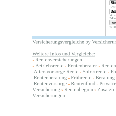
Beruf
Mit *
Felder
© 20
Versicherungsvergleiche by Versicheru
Weitere Infos und Vergleiche:
Rentenversicherungen
Betriebsrente
Rentenberater
Renten
Altersvorsorge Rente
Sofortrente
Fo
Rentenberatung
Frührente
Beratung
Rentenvorsorge
Rentenfond
Privatr
Versicherung
Rentenbeginn
Zusatzre
Versicherungen