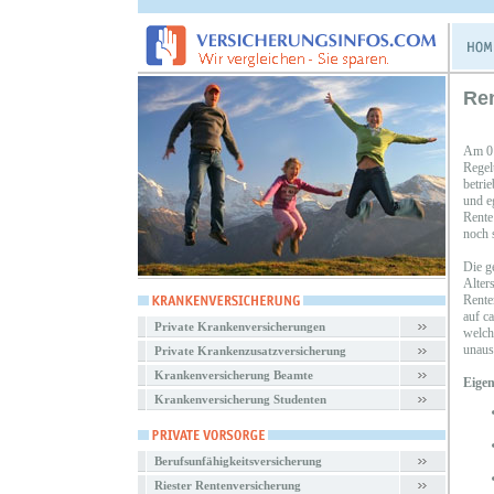
Re
Am 01
Regel
betrie
und eg
Rente
noch s
Die ge
Alters
Rente
auf c
Private Krankenversicherungen
welch
unaus
Private Krankenzusatzversicherung
Krankenversicherung Beamte
Eigen
Krankenversicherung Studenten
Berufsunfähigkeitsversicherung
Riester Rentenversicherung