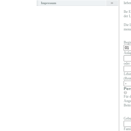
liebe
Impressum
Ihr E
der L
Die L
monat
Begi
Anla
oder 
Leben
(Rent
Per
Für d
Angab
Beitr
Gebu
Fami