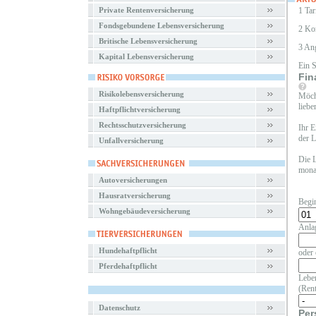
Private Rentenversicherung
1 Tar
Fondsgebundene Lebensversicherung
2 Ko
Britische Lebensversicherung
3 An
Kapital Lebensversicherung
Ein 
Fin
Risikolebensversicherung
Möcht
liebe
Haftpflichtversicherung
Rechtsschutzversicherung
Ihr E
der L
Unfallversicherung
Die L
monat
Autoversicherungen
Hausratversicherung
Begi
Wohngebäudeversicherung
Anla
Hundehaftpflicht
oder 
Pferdehaftpflicht
Leben
(Rent
Datenschutz
Per