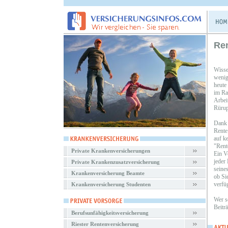
Re
Wisse
wenig
heute
im Ra
Arbei
Rürup
Dank 
Rente
auf k
"Rent
Private Krankenversicherungen
Ein V
jeder
Private Krankenzusatzversicherung
seines
Krankenversicherung Beamte
ob Si
verfü
Krankenversicherung Studenten
Wer sc
Beitr
Berufsunfähigkeitsversicherung
Riester Rentenversicherung