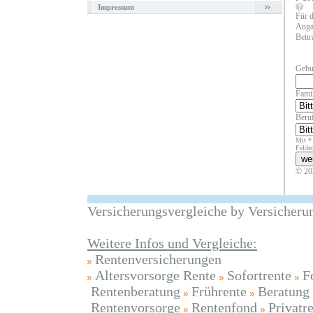
Impressum
Für d
Angab
Beitr
Gebu
Fami
Beruf
Mit *
Felder
© 20
Versicherungsvergleiche by Versicheru
Weitere Infos und Vergleiche:
Rentenversicherungen
Altersvorsorge Rente
Sofortrente
F
Rentenberatung
Frührente
Beratung
Rentenvorsorge
Rentenfond
Privatr