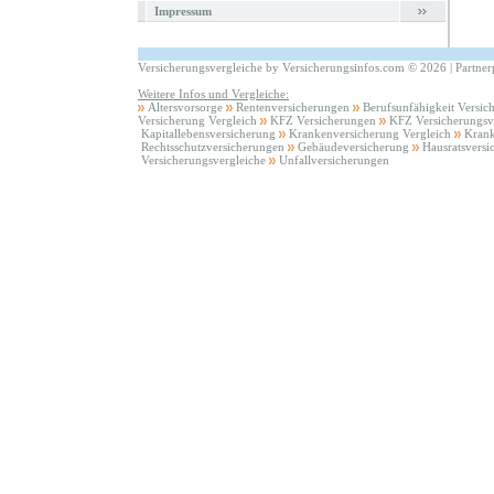
Impressum
Versicherungsvergleiche by Versicherungsinfos.com
©
2026 |
Partne
Weitere Infos und Vergleiche:
Altersvorsorge
Rentenversicherungen
Berufsunfähigkeit Versic
Versicherung Vergleich
KFZ Versicherungen
KFZ Versicherungsv
Kapitallebensversicherung
Krankenversicherung Vergleich
Krank
Rechtsschutzversicherungen
Gebäudeversicherung
Hausratsversi
Versicherungsvergleiche
Unfallversicherungen