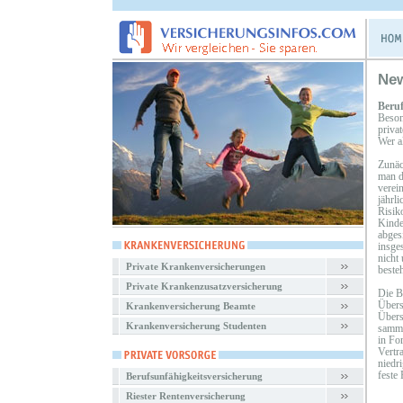
Ne
Beruf
Beson
priva
Wer a
Zunäc
man d
verei
jährl
Risik
Kinde
abges
insge
nicht
Private Krankenversicherungen
besteh
Private Krankenzusatzversicherung
Die B
Übers
Krankenversicherung Beamte
Übers
Krankenversicherung Studenten
samme
in Fo
Vertr
niedr
feste 
Berufsunfähigkeitsversicherung
Riester Rentenversicherung