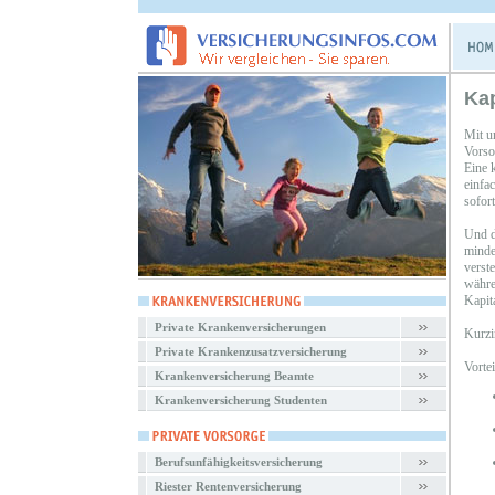
Kap
Mit u
Vorso
Eine 
einfa
sofor
Und d
minde
verst
währe
Kapit
Private Krankenversicherungen
Kurzi
Private Krankenzusatzversicherung
Vorte
Krankenversicherung Beamte
Krankenversicherung Studenten
Berufsunfähigkeitsversicherung
Riester Rentenversicherung