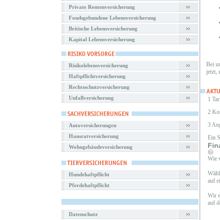
Private Rentenversicherung
Fondsgebundene Lebensversicherung
Britische Lebensversicherung
Kapital Lebensversicherung
Bei u
Risikolebensversicherung
jetzt,
Haftpflichtversicherung
Rechtsschutzversicherung
Unfallversicherung
1 Tar
2 Ko
3 An
Autoversicherungen
Hausratversicherung
Ein 
Fin
Wohngebäudeversicherung
Wie v
Wähle
Hundehaftpflicht
auf e
Pferdehaftpflicht
Wir e
auf d
Datenschutz