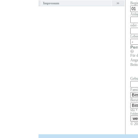
Begi
Impressum
Anla
oder 
Lebe
Per
Für d
Angab
Beitr
Gebu
Fami
Beruf
Mit *
Felder
© 20