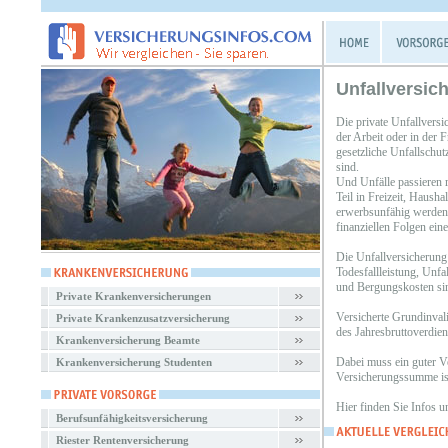
Unfallversic
Die private Unfallversi
der Arbeit oder in der F
gesetzliche Unfallschu
sind.
Und Unfälle passieren r
Teil in Freizeit, Hausha
erwerbsunfähig werden, 
finanziellen Folgen eine
Die Unfallversicherung 
Todesfallleistung, Unf
und Bergungskosten sind
Private Krankenversicherungen
Versicherte Grundinval
Private Krankenzusatzversicherung
des Jahresbruttoverdien
Krankenversicherung Beamte
Dabei muss ein guter Ve
Krankenversicherung Studenten
Versicherungssumme ist
Hier finden Sie Infos 
Berufsunfähigkeitsversicherung
Riester Rentenversicherung