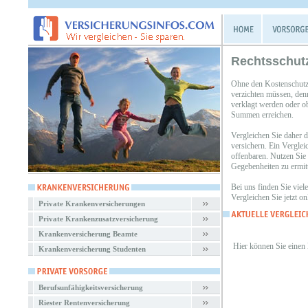
Rechtsschut
Ohne den Kostenschutz 
verzichten müssen, denn
verklagt werden oder ob
Summen erreichen.
Vergleichen Sie daher d
versichern. Ein Vergle
offenbaren. Nutzen Sie
Gegebenheiten zu ermit
Bei uns finden Sie vie
Vergleichen Sie jetzt o
Private Krankenversicherungen
Private Krankenzusatzversicherung
Krankenversicherung Beamte
Hier können Sie einen
Krankenversicherung Studenten
Berufsunfähigkeitsversicherung
Riester Rentenversicherung