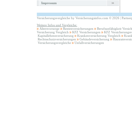
Impressum
Versicherungsvergleiche by Versicherungsinfos.com
©
2026 |
Partne
Weitere Infos und Vergleiche:
Altersvorsorge
Rentenversicherungen
Berufsunfähigkeit Versic
Versicherung Vergleich
KFZ Versicherungen
KFZ Versicherungsv
Kapitallebensversicherung
Krankenversicherung Vergleich
Krank
Rechtsschutzversicherungen
Gebäudeversicherung
Hausratsversi
Versicherungsvergleiche
Unfallversicherungen