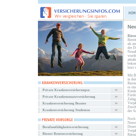
Ne
Riest
Berei
als i
der D
Neuab
wurden
attra
bekom
kurz 
Mit B
in de
Riest
es ei
Private Krankenversicherungen
Kinde
Förde
Private Krankenzusatzversicherung
Zulag
Vorja
Krankenversicherung Beamte
Zusch
Krankenversicherung Studenten
der An
Noch 
Neuve
Dezem
Berufsunfähigkeitsversicherung
Vorja
Riester Rentenversicherung
Rürup