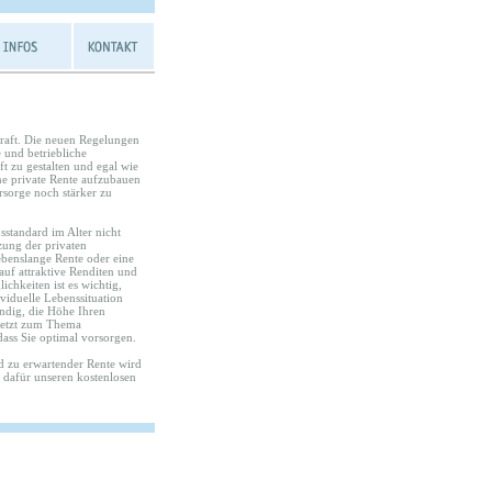
Kraft. Die neuen Regelungen
 und betriebliche
ft zu gestalten und egal wie
ine private Rente aufzubauen
rsorge noch stärker zu
standard im Alter nicht
zung der privaten
ebenslange Rente oder eine
auf attraktive Renditen und
chkeiten ist es wichtig,
viduelle Lebenssituation
ändig, die Höhe Ihren
 jetzt zum Thema
dass Sie optimal vorsorgen.
 zu erwartender Rente wird
e dafür unseren kostenlosen