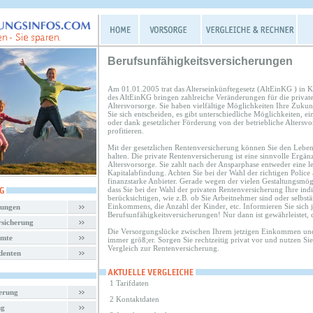
Berufsunfähigkeitsversicherungen
Am 01.01.2005 trat das Alterseinkünftegesetz (AltEinKG ) in 
des AltEinKG bringen zahlreiche Veränderungen für die private
Altersvorsorge. Sie haben vielfältige Möglichkeiten Ihre Zukun
Sie sich entscheiden, es gibt unterschiedliche Möglichkeiten, e
oder dank gesetzlicher Förderung von der betriebliche Altersvo
profitieren.
Mit der gesetzlichen Rentenversicherung können Sie den Lebens
halten. Die private Rentenversicherung ist eine sinnvolle Ergän
Altersvorsorge. Sie zahlt nach der Ansparphase entweder eine l
Kapitalabfindung. Achten Sie bei der Wahl der richtigen Police 
finanzstarke Anbieter. Gerade wegen der vielen Gestaltungsmögli
dass Sie bei der Wahl der privaten Rentenversicherung Ihre indi
berücksichtigen, wie z.B. ob Sie Arbeitnehmer sind oder selbst
Einkommens, die Anzahl der Kinder, etc. Informieren Sie sich
rungen
Berufsunfähigkeitsversicherungen! Nur dann ist gewährleistet, 
rsicherung
Die Versorgungslücke zwischen Ihrem jetzigen Einkommen und
amte
immer größ;er. Sorgen Sie rechtzeitig privat vor und nutzen Si
Vergleich zur Rentenversicherung.
denten
1 Tarifdaten
herung
2 Kontaktdaten
ng