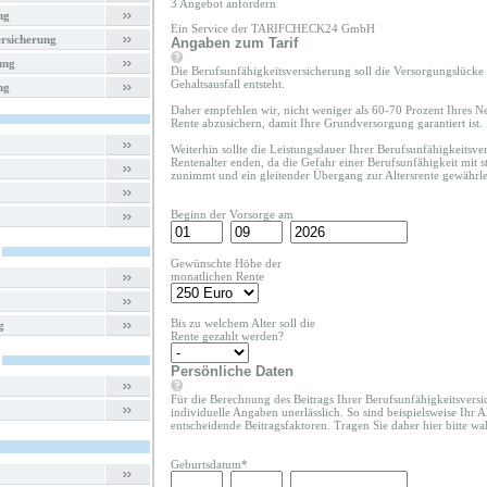
3 Angebot anfordern
ng
Ein Service der TARIFCHECK24 GmbH
rsicherung
Angaben zum Tarif
ung
Die Berufsunfähigkeitsversicherung soll die Versorgungslücke 
Gehaltsausfall entsteht.
ng
Daher empfehlen wir, nicht weniger als 60-70 Prozent Ihres Ne
Rente abzusichern, damit Ihre Grundversorgung garantiert ist.
Weiterhin sollte die Leistungsdauer Ihrer Berufsunfähigkeitsv
Rentenalter enden, da die Gefahr einer Berufsunfähigkeit mit s
zunimmt und ein gleitender Übergang zur Altersrente gewährleis
Beginn der Vorsorge am
Gewünschte Höhe der
monatlichen Rente
Bis zu welchem Alter soll die
g
Rente gezahlt werden?
Persönliche Daten
Für die Berechnung des Beitrags Ihrer Berufsunfähigkeitsversi
individuelle Angaben unerlässlich. So sind beispielsweise Ihr A
entscheidende Beitragsfaktoren. Tragen Sie daher hier bitte 
Geburtsdatum*