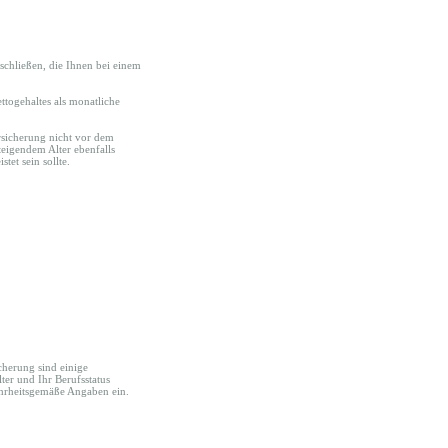
schließen, die Ihnen bei einem
ttogehaltes als monatliche
ersicherung nicht vor dem
teigendem Alter ebenfalls
tet sein sollte.
cherung sind einige
lter und Ihr Berufsstatus
wahrheitsgemäße Angaben ein.