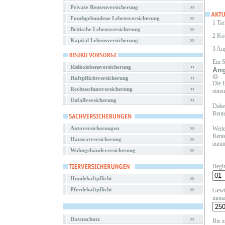
Private Rentenversicherung
Fondsgebundene Lebensversicherung
1 Tar
Britische Lebensversicherung
2 Ko
Kapital Lebensversicherung
3 An
Ein 
Risikolebensversicherung
Ang
Haftpflichtversicherung
Die B
Rechtsschutzversicherung
einem
Unfallversicherung
Daher
Rente
Autoversicherungen
Weite
Rente
Hausratversicherung
zunim
Wohngebäudeversicherung
Begi
Hundehaftpflicht
Pferdehaftpflicht
Gewü
mona
Datenschutz
Bis z