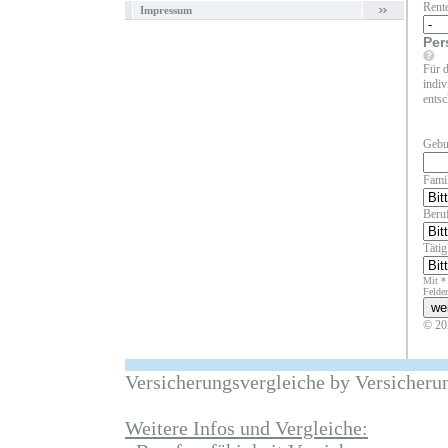
Rent
Impressum
Per
Für d
indiv
entsc
Gebu
Fami
Beruf
Täti
Mit *
Felder
© 20
Versicherungsvergleiche by Versicheru
Weitere Infos und Vergleiche: