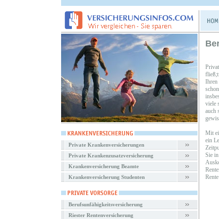
Ber
Priva
fließ
Ihren
schon
insbe
viele
auch s
gewiss
Mit e
ein L
Private Krankenversicherungen
Zeitp
Sie i
Private Krankenzusatzversicherung
Ausko
Krankenversicherung Beamte
Rente
Rente
Krankenversicherung Studenten
Berufsunfähigkeitsversicherung
Riester Rentenversicherung