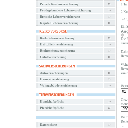
Private Rentenversicherung
1 Tar
Fondsgebundene Lebensversicherung
2 Ko
Britische Lebensversicherung
3 An
Kapital Lebensversicherung
Ein 
Ang
Risikolebensversicherung
Die B
einem
Haftpflichtversicherung
Rechtsschutzversicherung
Daher
Rente
Unfallversicherung
Weite
Rente
Autoversicherungen
zunim
Hausratversicherung
Wohngebäudeversicherung
Begi
Gewü
Hundehaftpflicht
mona
Pferdehaftpflicht
Bis z
Rent
Datenschutz