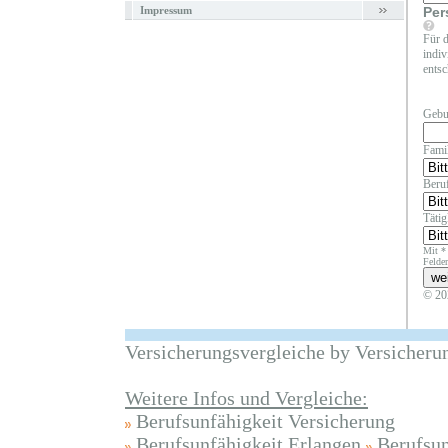
Impressum
Per
Für d
indiv
entsc
Gebu
Fami
Beruf
Täti
Mit *
Felder
© 20
Versicherungsvergleiche by Versicheru
Weitere Infos und Vergleiche:
Berufsunfähigkeit Versicherung
Berufsunfähigkeit Erlangen
Berufsun