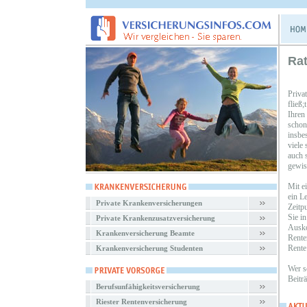
Rat
Priva
fließ
Ihren
schon
insbe
viele
auch s
gewiss
Mit e
ein L
Private Krankenversicherungen
Zeitp
Sie i
Private Krankenzusatzversicherung
Ausko
Krankenversicherung Beamte
Rente
Rente
Krankenversicherung Studenten
Wer sc
Beitr
Berufsunfähigkeitsversicherung
Riester Rentenversicherung