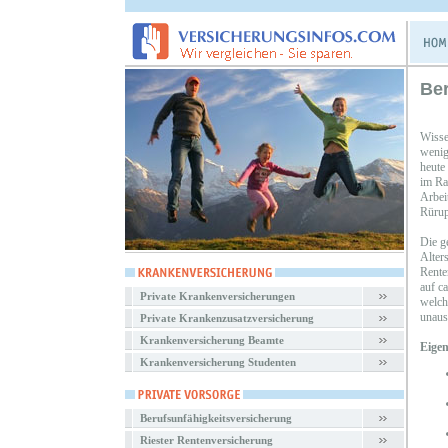
Ber
Wisse
wenig
heute
im Ra
Arbei
Rürup
Die ge
Alters
Rente
auf c
Private Krankenversicherungen
welch
unaus
Private Krankenzusatzversicherung
Krankenversicherung Beamte
Eigen
Krankenversicherung Studenten
Berufsunfähigkeitsversicherung
Riester Rentenversicherung