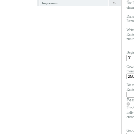
Die B
Impressum
einem
Daher
Rente
Weite
Rente
zunim
Begi
Gewü
mona
Bis z
Rent
Per
Für d
indiv
entsc
Gebu