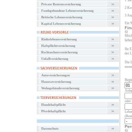
1 Tar
Private Rentenversicherung
2 Ko
Fondsgebundene Lebensversicherung
3 An
Britische Lebensversicherung
Ein 
Kapital Lebensversicherung
Fin
Möcht
Risikolebensversicherung
liebe
Haftpflichtversicherung
Ihr E
Rechtsschutzversicherung
der L
Unfallversicherung
Die L
monat
Autoversicherungen
Begi
Hausratversicherung
Wohngebäudeversicherung
Anla
oder 
Hundehaftpflicht
Pferdehaftpflicht
Leben
(Rent
Per
Datenschutz