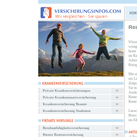
Re
Wisse
wenig
heute
im Ra
Arbei
Rürup
Mit e
ein L
Zeitp
Sie i
Private Krankenversicherungen
Ausko
Rente
Private Krankenzusatzversicherung
Rente
Krankenversicherung Beamte
Lasse
Krankenversicherung Studenten
Berec
im Al
Berufsunfähigkeitsversicherung
Riester Rentenversicherung