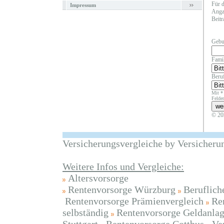
Für d
Impressum
Angab
Beitr
Gebu
Fami
Beruf
Mit *
Felder
© 20
Versicherungsvergleiche by Versicheru
Weitere Infos und Vergleiche:
Altersvorsorge
Rentenvorsorge Würzburg
Beruflich
Rentenvorsorge Prämienvergleich
Re
selbständig
Rentenvorsorge Geldanla