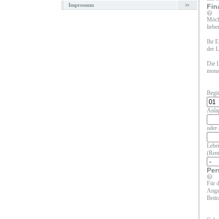
Impressum
Fin
Möcht
liebe
Ihr E
der L
Die L
monat
Begi
Anla
oder 
Leben
(Rent
Per
Für d
Angab
Beitr