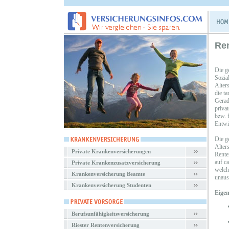
Re
Die g
Sozia
Alters
die t
Gerade
priva
bzw. 
Entwi
Die ge
Alters
Private Krankenversicherungen
Rente
auf c
Private Krankenzusatzversicherung
welch
Krankenversicherung Beamte
unaus
Krankenversicherung Studenten
Eigen
Berufsunfähigkeitsversicherung
Riester Rentenversicherung