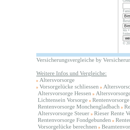
Gebu
Fami
Beruf
Mit *
Felder
© 20
Versicherungsvergleiche by Versicheru
Weitere Infos und Vergleiche:
Altersvorsorge
Vorsorgelücke schliessen
Altersvors
Altersvorsorge Hessen
Altersvorsorg
Lichtensein Vorsorge
Rentenvorsorge
Rentenvorsorge Monchengladbach
Re
Altersvorsorge Steuer
Rieser Rente V
Rentenvorsorge Fondgebunden
Rente
Vorsorgelücke berechnen
Beamtenvor