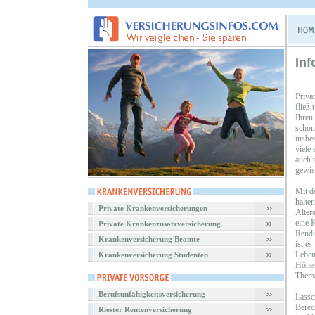
Inf
Priva
fließ
Ihren
schon
insbe
viele
auch s
gewiss
Mit d
halte
Private Krankenversicherungen
Alter
eine K
Private Krankenzusatzversicherung
Rendi
Krankenversicherung Beamte
ist es
Leben
Krankenversicherung Studenten
Höhe 
Thema
Berufsunfähigkeitsversicherung
Lasse
Berec
Riester Rentenversicherung