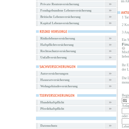
im Al
Private Rentenversicherung
Fondsgebundene Lebensversicherung
Britische Lebensversicherung
1 Tar
Kapital Lebensversicherung
2 Ko
3 An
Risikolebensversicherung
Ein 
Fin
Haftpflichtversicherung
Rechtsschutzversicherung
Möcht
liebe
Unfallversicherung
Ihr E
der L
Autoversicherungen
Die L
Hausratversicherung
monat
Wohngebäudeversicherung
Begi
Hundehaftpflicht
Anla
Pferdehaftpflicht
oder 
Datenschutz
Leben