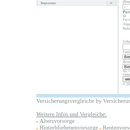
(Rent
Impressum
Per
Für d
Angab
Beitr
Gebu
Fami
Beruf
Mit *
Felder
© 20
Versicherungsvergleiche by Versicheru
Weitere Infos und Vergleiche:
Altersvorsorge
Hinterbliebenenvorsorge
Rentenvors