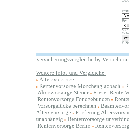
Gebu
Fami
Beruf
Mit *
Felder
© 20
Versicherungsvergleiche by Versicheru
Weitere Infos und Vergleiche:
Altersvorsorge
Rentenvorsorge Monchengladbach
R
Altersvorsorge Steuer
Rieser Rente V
Rentenvorsorge Fondgebunden
Rente
Vorsorgelücke berechnen
Beamtenvor
Altersvorsorge
Forderung Altersvorso
unabhängig
Rentenvorsorge unverbind
Rentenvorsorge Berlin
Rentenvorsorg