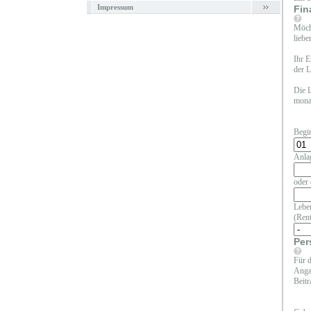
Impressum
Fin
Möcht
liebe
Ihr E
der L
Die L
monat
Begi
Anla
oder 
Leben
(Rent
Per
Für d
Angab
Beitr