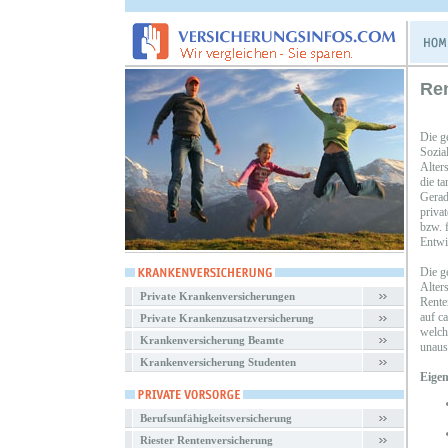
Re
Die g
Sozia
Alters
die t
Gerade
priva
bzw. 
Entwi
Die ge
Alters
Private Krankenversicherungen
Rente
auf c
Private Krankenzusatzversicherung
welch
Krankenversicherung Beamte
unaus
Krankenversicherung Studenten
Eigen
Berufsunfähigkeitsversicherung
Riester Rentenversicherung