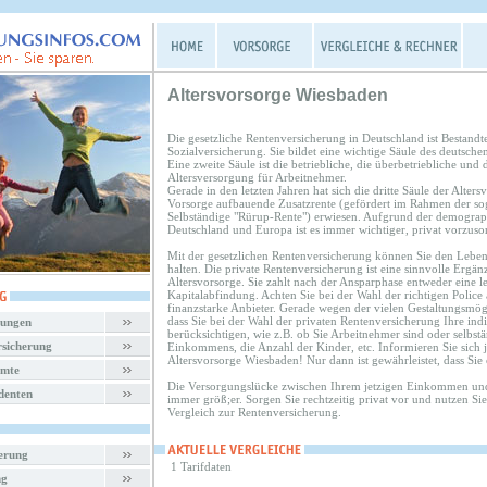
Altersvorsorge Wiesbaden
Die gesetzliche Rentenversicherung in Deutschland ist Bestandte
Sozialversicherung. Sie bildet eine wichtige Säule des deutsche
Eine zweite Säule ist die betriebliche, die überbetriebliche und d
Altersversorgung für Arbeitnehmer.
Gerade in den letzten Jahren hat sich die dritte Säule der Alters
Vorsorge aufbauende Zusatzrente (gefördert im Rahmen der sog.
Selbständige "Rürup-Rente") erwiesen. Aufgrund der demograp
Deutschland und Europa ist es immer wichtiger, privat vorzuso
Mit der gesetzlichen Rentenversicherung können Sie den Lebens
halten. Die private Rentenversicherung ist eine sinnvolle Ergän
Altersvorsorge. Sie zahlt nach der Ansparphase entweder eine l
Kapitalabfindung. Achten Sie bei der Wahl der richtigen Police 
finanzstarke Anbieter. Gerade wegen der vielen Gestaltungsmögli
dass Sie bei der Wahl der privaten Rentenversicherung Ihre indi
rungen
berücksichtigen, wie z.B. ob Sie Arbeitnehmer sind oder selbst
rsicherung
Einkommens, die Anzahl der Kinder, etc. Informieren Sie sich
Altersvorsorge Wiesbaden! Nur dann ist gewährleistet, dass Sie
amte
Die Versorgungslücke zwischen Ihrem jetzigen Einkommen und
denten
immer größ;er. Sorgen Sie rechtzeitig privat vor und nutzen Si
Vergleich zur Rentenversicherung.
herung
1 Tarifdaten
ng