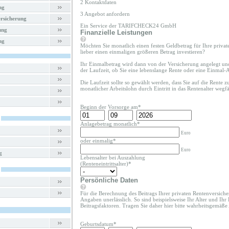
2 Kontaktdaten
ng
3 Angebot anfordern
rsicherung
Ein Service der TARIFCHECK24 GmbH
ung
Finanzielle Leistungen
ng
Möchten Sie monatlich einen festen Geldbetrag für Ihre priva
lieber einen einmaligen größeren Betrag investieren?
Ihr Einmalbetrag wird dann von der Versicherung angelegt un
der Laufzeit, ob Sie eine lebenslange Rente oder eine Einmal
Die Laufzeit sollte so gewählt werden, dass Sie auf die Rente 
monatlicher Arbeitslohn durch Eintritt in das Rentenalter wegfäl
Beginn der Vorsorge am*
Anlagebetrag monatlich*
Euro
oder einmalig*
Euro
g
Lebensalter bei Auszahlung
(Renteneintrittsalter)*
Persönliche Daten
Für die Berechnung des Beitrags Ihrer privaten Rentenversiche
Angaben unerlässlich. So sind beispielsweise Ihr Alter und Ihr
Beitragsfaktoren. Tragen Sie daher hier bitte wahrheitsgemäße
Geburtsdatum*