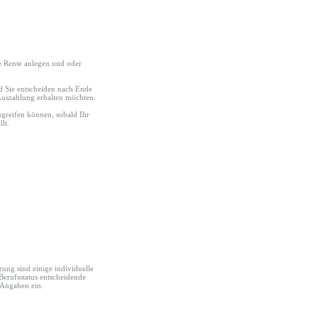
te Rente anlegen und oder
d Sie entscheiden nach Ende
-Auszahlung erhalten möchten.
zugreifen können, sobald Ihr
lt.
rung sind einige individuelle
 Berufsstatus entscheidende
 Angaben ein.