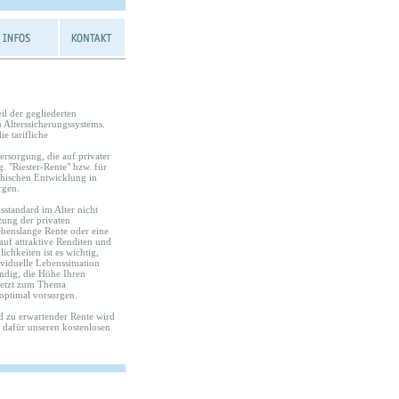
il der gegliederten
n Alterssicherungssystems.
ie tarifliche
versorgung, die auf privater
 "Riester-Rente" bzw. für
hischen Entwicklung in
rgen.
standard im Alter nicht
zung der privaten
ebenslange Rente oder eine
auf attraktive Renditen und
chkeiten ist es wichtig,
viduelle Lebenssituation
ändig, die Höhe Ihren
 jetzt zum Thema
 optimal vorsorgen.
 zu erwartender Rente wird
e dafür unseren kostenlosen