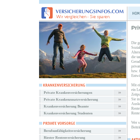
Pri
Die g
Sozia
Alters
die t
Gerade
priva
bzw. 
Entwi
Mit e
ein L
Private Krankenversicherungen
Zeitp
Sie i
Private Krankenzusatzversicherung
Ausko
Krankenversicherung Beamte
Rente
Rente
Krankenversicherung Studenten
Wer sc
Beitr
Berufsunfähigkeitsversicherung
Riester Rentenversicherung