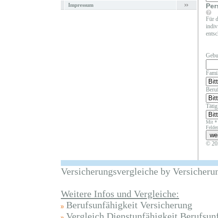
Impressum
Per
Für d
indiv
entsc
Gebu
Fami
Beruf
Täti
Mit *
Felder
© 20
Versicherungsvergleiche by Versicheru
Weitere Infos und Vergleiche:
Berufsunfähigkeit Versicherung
Vergleich Dienstunfähigkeit Berufsun