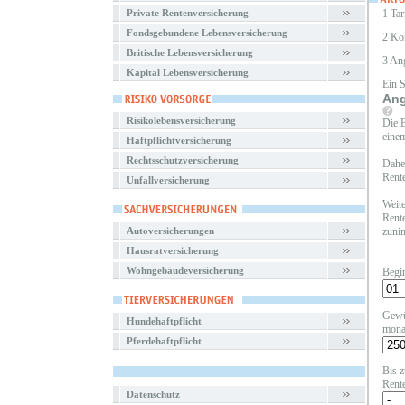
Private Rentenversicherung
1 Tar
Fondsgebundene Lebensversicherung
2 Ko
Britische Lebensversicherung
3 An
Kapital Lebensversicherung
Ein 
Ang
Risikolebensversicherung
Die B
einem
Haftpflichtversicherung
Rechtsschutzversicherung
Daher
Rente
Unfallversicherung
Weite
Rente
Autoversicherungen
zunim
Hausratversicherung
Wohngebäudeversicherung
Begi
Gewü
Hundehaftpflicht
mona
Pferdehaftpflicht
Bis z
Rent
Datenschutz