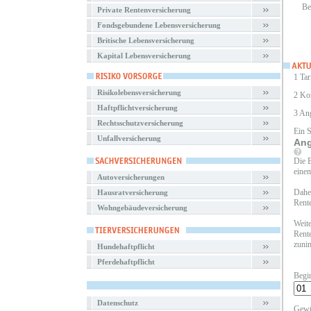
Be
Private Rentenversicherung
Fondsgebundene Lebensversicherung
Britische Lebensversicherung
Kapital Lebensversicherung
1 Tar
Risikolebensversicherung
2 Ko
Haftpflichtversicherung
3 An
Rechtsschutzversicherung
Ein 
Unfallversicherung
Ang
Die B
einem
Autoversicherungen
Daher
Hausratversicherung
Rente
Wohngebäudeversicherung
Weite
Rente
zunim
Hundehaftpflicht
Pferdehaftpflicht
Begi
Datenschutz
Gewü