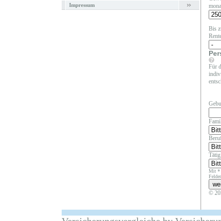
Impressum
mona
Bis z
Rent
Per
Für d
indiv
entsc
Gebu
Fami
Beruf
Täti
Mit *
Felder
© 20