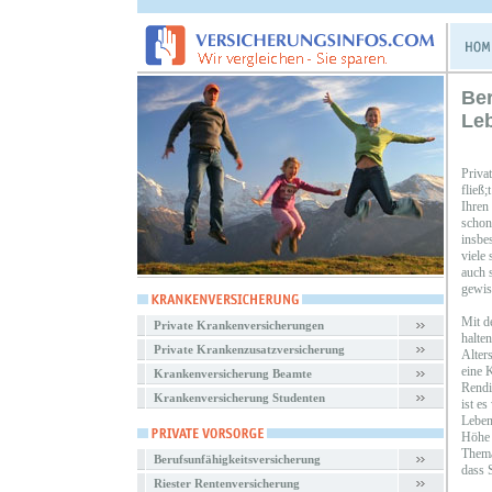
Ber
Le
Priva
fließ
Ihren
schon
insbe
viele
auch s
gewiss
Mit d
Private Krankenversicherungen
halte
Private Krankenzusatzversicherung
Alter
eine K
Krankenversicherung Beamte
Rendi
Krankenversicherung Studenten
ist es
Leben
Höhe 
Thema
Berufsunfähigkeitsversicherung
dass 
Riester Rentenversicherung