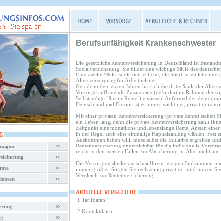
Berufsunfähigkeit Krankenschwester
Die gesetzliche Rentenversicherung in Deutschland ist Bestandte
Sozialversicherung. Sie bildet eine wichtige Säule des deutsche
Eine zweite Säule ist die betriebliche, die überbetriebliche und d
Altersversorgung für Arbeitnehmer.
Gerade in den letzten Jahren hat sich die dritte Säule der Alters
Vorsorge aufbauende Zusatzrente (gefördert im Rahmen der sog.
Selbständige "Rürup-Rente") erwiesen. Aufgrund der demograp
Deutschland und Europa ist es immer wichtiger, privat vorzuso
Mit einer privaten Rentenversicherung (private Rente) stehen Sie
ein Leben lang, denn die private Rentenversicherung zahlt Ihn
Zeitpunkt eine monatliche und lebenslange Rente. Anstatt eine
in der Regel auch eine einmalige Kapitalzahlung wählen. Fest st
Auskommen haben will, muss selbst die Initiative ergreifen und 
Rentenversicherung unverzichtbar für die individuelle Vorsorge
rungen
reicht in den meisten Fällen zur Absicherung im Alter nicht aus.
rsicherung
Die Versorgungslücke zwischen Ihrem jetzigen Einkommen und
amte
immer größ;er. Sorgen Sie rechtzeitig privat vor und nutzen Si
Vergleich zur Rentenversicherung.
denten
1 Tarifdaten
herung
2 Kontaktdaten
ng