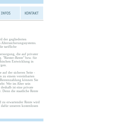
il der gegliederten
n Alterssicherungssystems.
ie tarifliche
versorgung, die auf privater
 "Riester-Rente" bzw. für
hischen Entwicklung in
rgen.
 auf der sicheren Seite -
en zu einem vereinbarten
r Rentenzahlung können Sie
eht: Wer im Alter sein
deshalb ist eine private
. Denn die staatliche Rente
 zu erwartender Rente wird
e dafür unseren kostenlosen