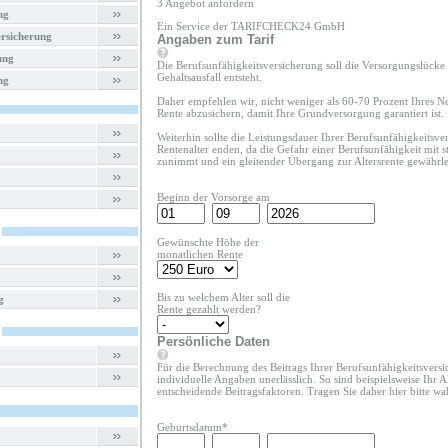
3 Angebot anfordern
ng
Ein Service der TARIFCHECK24 GmbH
rsicherung
Angaben zum Tarif
ung
Die Berufsunfähigkeitsversicherung soll die Versorgungslücke 
Gehaltsausfall entsteht.
ng
Daher empfehlen wir, nicht weniger als 60-70 Prozent Ihres Ne
Rente abzusichern, damit Ihre Grundversorgung garantiert ist.
Weiterhin sollte die Leistungsdauer Ihrer Berufsunfähigkeitsv
Rentenalter enden, da die Gefahr einer Berufsunfähigkeit mit s
zunimmt und ein gleitender Übergang zur Altersrente gewährleis
Beginn der Vorsorge am
Gewünschte Höhe der
monatlichen Rente
Bis zu welchem Alter soll die
g
Rente gezahlt werden?
Persönliche Daten
Für die Berechnung des Beitrags Ihrer Berufsunfähigkeitsversi
individuelle Angaben unerlässlich. So sind beispielsweise Ihr A
entscheidende Beitragsfaktoren. Tragen Sie daher hier bitte 
Geburtsdatum*