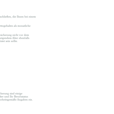
schließen, die Ihnen bei einem
ttogehaltes als monatliche
ersicherung nicht vor dem
teigendem Alter ebenfalls
tet sein sollte.
cherung sind einige
lter und Ihr Berufsstatus
wahrheitsgemäße Angaben ein.