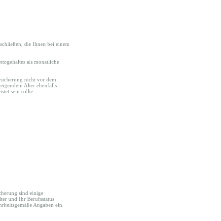
schließen, die Ihnen bei einem
ttogehaltes als monatliche
ersicherung nicht vor dem
teigendem Alter ebenfalls
tet sein sollte.
cherung sind einige
lter und Ihr Berufsstatus
wahrheitsgemäße Angaben ein.