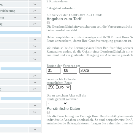
2 Kontaktdaten
ng
3 Angebot anfordern
rsicherung
Ein Service der TARIFCHECK24 GmbH
ung
Angaben zum Tarif
ng
Die Berufsunfähigkeitsversicherung soll die Versorgungslücke 
Gehaltsausfall entsteht.
Daher empfehlen wir, nicht weniger als 60-70 Prozent Ihres Ne
Rente abzusichern, damit Ihre Grundversorgung garantiert ist.
Weiterhin sollte die Leistungsdauer Ihrer Berufsunfähigkeitsv
Rentenalter enden, da die Gefahr einer Berufsunfähigkeit mit s
zunimmt und ein gleitender Übergang zur Altersrente gewährleis
Beginn der Vorsorge am
Gewünschte Höhe der
monatlichen Rente
g
Bis zu welchem Alter soll die
Rente gezahlt werden?
Persönliche Daten
Für die Berechnung des Beitrags Ihrer Berufsunfähigkeitsversi
individuelle Angaben unerlässlich. So sind beispielsweise Ihr A
entscheidende Beitragsfaktoren. Tragen Sie daher hier bitte 