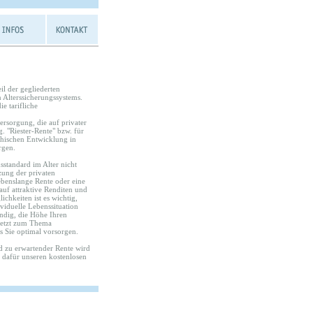
il der gegliederten
n Alterssicherungssystems.
ie tarifliche
versorgung, die auf privater
 "Riester-Rente" bzw. für
hischen Entwicklung in
rgen.
standard im Alter nicht
zung der privaten
ebenslange Rente oder eine
auf attraktive Renditen und
chkeiten ist es wichtig,
viduelle Lebenssituation
ändig, die Höhe Ihren
 jetzt zum Thema
s Sie optimal vorsorgen.
 zu erwartender Rente wird
e dafür unseren kostenlosen