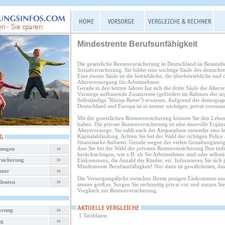
Mindestrente Berufsunfähigkeit
Die gesetzliche Rentenversicherung in Deutschland ist Bestandte
Sozialversicherung. Sie bildet eine wichtige Säule des deutsche
Eine zweite Säule ist die betriebliche, die überbetriebliche und d
Altersversorgung für Arbeitnehmer.
Gerade in den letzten Jahren hat sich die dritte Säule der Alters
Vorsorge aufbauende Zusatzrente (gefördert im Rahmen der sog.
Selbständige "Rürup-Rente") erwiesen. Aufgrund der demograp
Deutschland und Europa ist es immer wichtiger, privat vorzuso
Mit der gesetzlichen Rentenversicherung können Sie den Lebens
halten. Die private Rentenversicherung ist eine sinnvolle Ergän
Altersvorsorge. Sie zahlt nach der Ansparphase entweder eine l
Kapitalabfindung. Achten Sie bei der Wahl der richtigen Police 
finanzstarke Anbieter. Gerade wegen der vielen Gestaltungsmögli
dass Sie bei der Wahl der privaten Rentenversicherung Ihre indi
rungen
berücksichtigen, wie z.B. ob Sie Arbeitnehmer sind oder selbst
rsicherung
Einkommens, die Anzahl der Kinder, etc. Informieren Sie sich
Mindestrente Berufsunfähigkeit! Nur dann ist gewährleistet, das
amte
Die Versorgungslücke zwischen Ihrem jetzigen Einkommen und
denten
immer größ;er. Sorgen Sie rechtzeitig privat vor und nutzen Si
Vergleich zur Rentenversicherung.
herung
1 Tarifdaten
ng