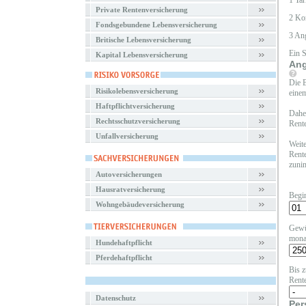
1 Tar
Private Rentenversicherung
2 Ko
Fondsgebundene Lebensversicherung
3 An
Britische Lebensversicherung
Ein 
Kapital Lebensversicherung
Ang
Die B
Risikolebensversicherung
einem
Haftpflichtversicherung
Daher
Rechtsschutzversicherung
Rente
Unfallversicherung
Weite
Rente
zunim
Autoversicherungen
Hausratversicherung
Begi
Wohngebäudeversicherung
Gewü
mona
Hundehaftpflicht
Pferdehaftpflicht
Bis z
Rent
Datenschutz
Per