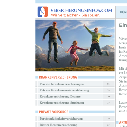
Ein
Wisse
wenig
heute
im Ra
Arbei
Rürup
Mit e
ein L
Zeitp
Sie i
Private Krankenversicherungen
Ausko
Rente
Private Krankenzusatzversicherung
Rente
Krankenversicherung Beamte
Lasse
Krankenversicherung Studenten
Berec
im Al
Berufsunfähigkeitsversicherung
Riester Rentenversicherung