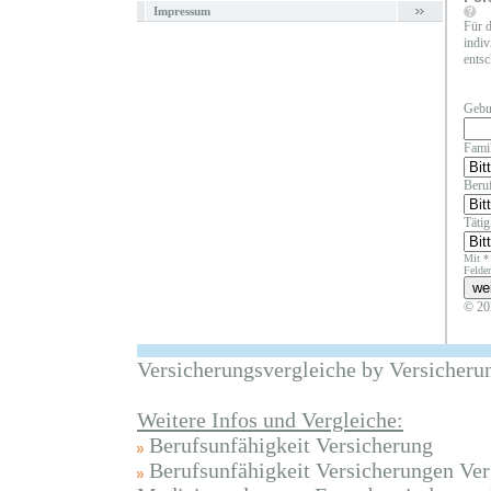
Impressum
Für d
indiv
entsc
Gebu
Fami
Beruf
Täti
Mit *
Felder
© 20
Versicherungsvergleiche by Versicheru
Weitere Infos und Vergleiche:
Berufsunfähigkeit Versicherung
Berufsunfähigkeit Versicherungen Ver