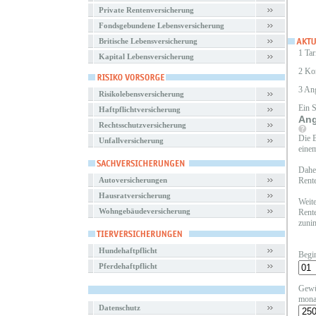
Private Rentenversicherung
Fondsgebundene Lebensversicherung
Britische Lebensversicherung
1 Tar
Kapital Lebensversicherung
2 Ko
3 An
Risikolebensversicherung
Ein 
Haftpflichtversicherung
Ang
Rechtsschutzversicherung
Die B
Unfallversicherung
einem
Daher
Autoversicherungen
Rente
Hausratversicherung
Weite
Wohngebäudeversicherung
Rente
zunim
Hundehaftpflicht
Begi
Pferdehaftpflicht
Gewü
mona
Datenschutz