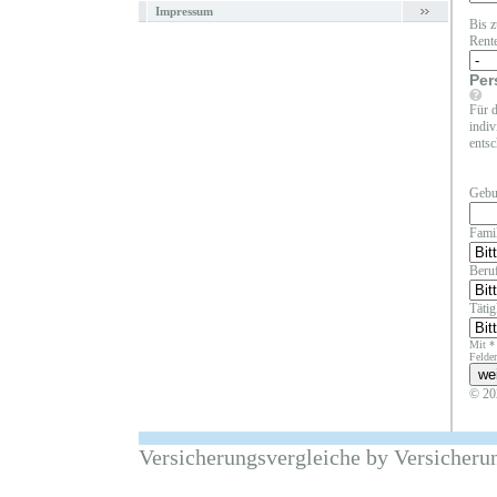
Impressum
Bis z
Rent
Per
Für d
indiv
entsc
Gebu
Fami
Beruf
Täti
Mit *
Felder
© 20
Versicherungsvergleiche by Versicheru