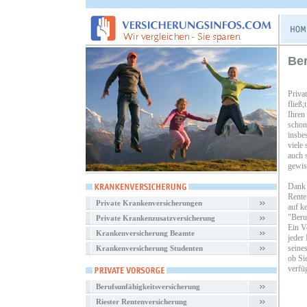
Ber
Priva
fließ
Ihren
schon
insbe
viele
auch s
gewiss
Dank 
Rente
Private Krankenversicherungen
auf k
"Beru
Private Krankenzusatzversicherung
Ein V
Krankenversicherung Beamte
jeder
seines
Krankenversicherung Studenten
ob Si
verfü
Berufsunfähigkeitsversicherung
Riester Rentenversicherung