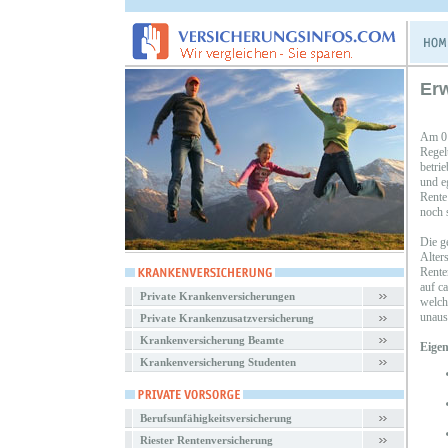
Er
Am 01
Regel
betrie
und eg
Rente
noch s
Die ge
Alters
Rente
auf c
Private Krankenversicherungen
welch
unaus
Private Krankenzusatzversicherung
Krankenversicherung Beamte
Eigen
Krankenversicherung Studenten
Berufsunfähigkeitsversicherung
Riester Rentenversicherung