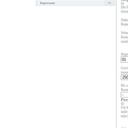
Impressum
Die B
einem
Daher
Rente
Weite
Rente
zunim
Begi
Gewü
mona
Bis z
Rent
Per
Für d
indiv
entsc