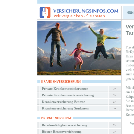
Ver
Tar
Priva
fließ
Ihren
schon
insbe
viele
auch s
gewiss
Mit e
Private Krankenversicherungen
ein L
Private Krankenzusatzversicherung
Zeitp
Sie i
Krankenversicherung Beamte
Ausko
Krankenversicherung Studenten
Rente
Rente
Ver
Berufsunfähigkeitsversicherung
Riester Rentenversicherung