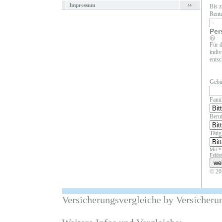
Impressum
Bis z
Rent
Per
Für d
indiv
entsc
Gebu
Fami
Beruf
Täti
Mit *
Felder
© 20
Versicherungsvergleiche by Versicheru