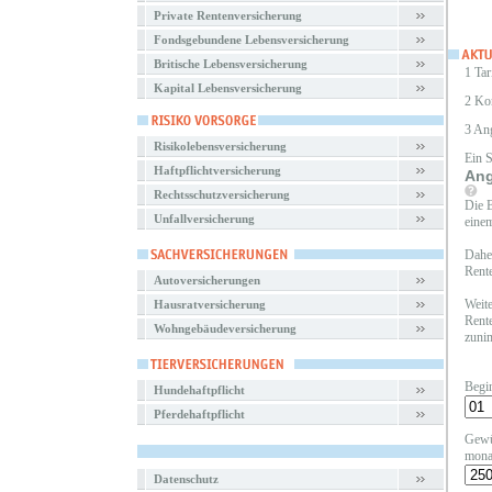
Private Rentenversicherung
Fondsgebundene Lebensversicherung
Britische Lebensversicherung
1 Tar
Kapital Lebensversicherung
2 Ko
3 An
Risikolebensversicherung
Ein 
Haftpflichtversicherung
Ang
Rechtsschutzversicherung
Die B
Unfallversicherung
einem
Daher
Rente
Autoversicherungen
Weite
Hausratversicherung
Rente
Wohngebäudeversicherung
zunim
Begi
Hundehaftpflicht
Pferdehaftpflicht
Gewü
mona
Datenschutz