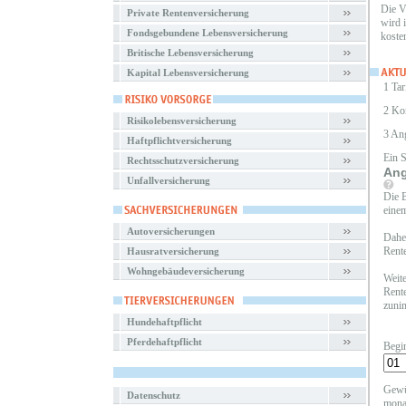
Die V
Private Rentenversicherung
wird 
Fondsgebundene Lebensversicherung
koste
Britische Lebensversicherung
Kapital Lebensversicherung
1 Tar
2 Ko
Risikolebensversicherung
3 An
Haftpflichtversicherung
Ein 
Rechtsschutzversicherung
Ang
Unfallversicherung
Die B
einem
Autoversicherungen
Daher
Rente
Hausratversicherung
Wohngebäudeversicherung
Weite
Rente
zunim
Hundehaftpflicht
Pferdehaftpflicht
Begi
Gewü
Datenschutz
mona