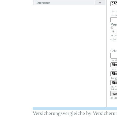
Impressum
Bis z
Rent
Per
Für d
indiv
entsc
Gebu
Fami
Beruf
Täti
Mit *
Felder
© 20
Versicherungsvergleiche by Versicheru