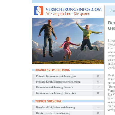
Be
Ge
Priva
fließ
Ihren
schon
insbe
viele
auch s
gewiss
Dank 
Private Krankenversicherungen
Rente
Private Krankenzusatzversicherung
auf k
"Beru
Krankenversicherung Beamte
Vergl
Krankenversicherung Studenten
Ein V
jeder
seines
ob Si
Berufsunfähigkeitsversicherung
verfü
Riester Rentenversicherung