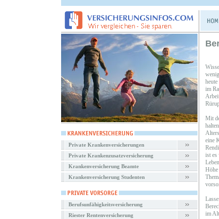
Ber
Wisse
wenig
heute
im Ra
Arbei
Rürup
Mit d
halte
Alter
eine K
Private Krankenversicherungen
Rendi
ist es
Private Krankenzusatzversicherung
Leben
Krankenversicherung Beamte
Höhe 
Thema
Krankenversicherung Studenten
vorso
Lasse
Berufsunfähigkeitsversicherung
Berec
im Al
Riester Rentenversicherung