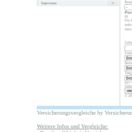
Rent
Impressum
Per
Für d
indiv
entsc
Gebu
Fami
Beruf
Täti
Mit *
Felder
© 20
Versicherungsvergleiche by Versicheru
Weitere Infos und Vergleiche: