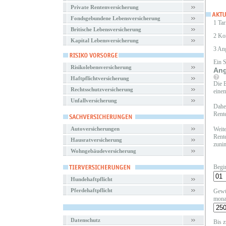
Private Rentenversicherung
Fondsgebundene Lebensversicherung
1 Tar
Britische Lebensversicherung
2 Ko
Kapital Lebensversicherung
3 An
Ein 
Risikolebensversicherung
Ang
Haftpflichtversicherung
Die B
Rechtsschutzversicherung
einem
Unfallversicherung
Daher
Rente
Autoversicherungen
Weite
Rente
Hausratversicherung
zunim
Wohngebäudeversicherung
Begi
Hundehaftpflicht
Pferdehaftpflicht
Gewü
mona
Datenschutz
Bis z