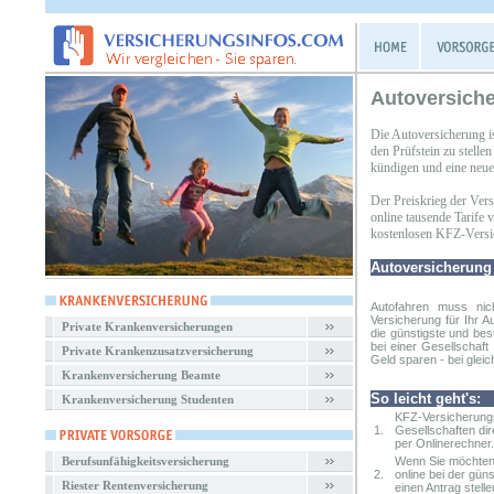
Autoversiche
Die Autoversicherung i
den Prüfstein zu stell
kündigen und eine neue 
Der Preiskrieg der Ver
online tausende Tarife
kostenlosen KFZ-Versic
Autoversicherung
Autofahren muss nic
Versicherung
für Ihr A
Private Krankenversicherungen
die günstigste und bes
bei einer Gesellschaf
Private Krankenzusatzversicherung
Geld sparen - bei gleic
Krankenversicherung Beamte
So leicht geht's:
Krankenversicherung Studenten
KFZ-Versicherungs
1.
Gesellschaften dir
per Onlinerechner.
Berufsunfähigkeitsversicherung
Wenn Sie möchten,
2.
online bei der gün
Riester Rentenversicherung
einen Antrag stelle